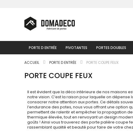
Skip
to
Content
PORTE D ENTRÉE
PIVOTANTES
PORTES DOUBLES
ACCUEIL
PORTE D ENTRÉE
PORTE COUPE FEUX
PORTE COUPE FEUX
Il est évident que la déco intérieure de nos maisons est
notre vision. C’est la raison pour laquelle on dépense
consacrer notre attention aux portes. Ce détails souve
l’endurance des potes, nous vous offrant une option qui 
permettent de ralentir et empêcher la propagation des 
thermique élevée, tout en renvoyant un design modern
goûts ! Ainsi vous trouverez des porte palière coupe fe
rassemblant qualité et beauté pour faire de votre che