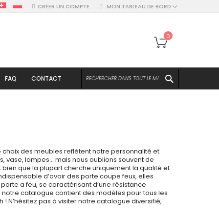
CRÉER UN COMPTE
MON TABLEAU DE BORD
Mon panier
0
CHERCHER
FAQ
CONTACT
le choix des meubles reflètent notre personnalité et
les, vase, lampes… mais nous oublions souvent de
t bien que la plupart cherche uniquement la qualité et
 indispensable d’avoir des porte coupe feux, elles
porte a feu, se caractérisant d’une résistance
 notre catalogue contient des modèles pour tous les
 N’hésitez pas à visiter notre catalogue diversifié,