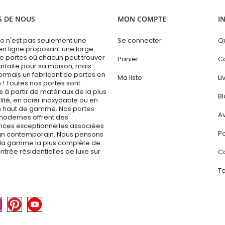
S DE NOUS
MON COMPTE
I
 n'est pas seulement une
Se connecter
Q
en ligne proposant une large
portes où chacun peut trouver
Panier
C
arfaite pour sa maison, mais
ormais un fabricant de portes en
Ma liste
Li
 ! Toutes nos portes sont
 à partir de matériaux de la plus
B
ité, en acier inoxydable ou en
 haut de gamme. Nos portes
Av
modernes offrent des
ces exceptionnelles associées
Po
gn contemporain. Nous pensons
la gamme la plus complète de
ntrée résidentielles de luxe sur
C
.
Te