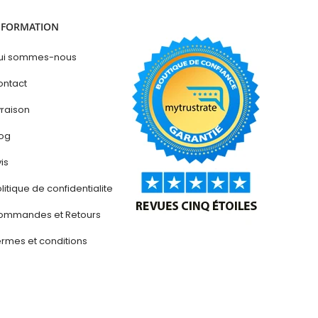
NFORMATION
ui sommes-nous
ontact
vraison
log
is
litique de confidentialite
ommandes et Retours
rmes et conditions