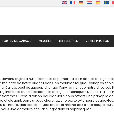
PORTES DE GARAGE
MEUBLES
LES FENÊTRES
VRAIES PHOTOS
 devenu aujourd’hui essentielle et primordiale. En effet le design et 
 la majorité de notre budget dans les meubles tel que : canapés, tab
nt négligé, peut beaucoup changer l’environnent de notre chez soi. E
garantie la qualité solide et le design authentique ! De ce fait, il est
flemmes. C’est la raison pour laquelle nous offrant une panoplie de 
e et élégant. Donc si vous cherchez une porte extérieure coupe-feu,
u 1/2 heure, des portes coupe feu 1h, et même des porte coupe feu 2h !
z vous une demeure sécurisé, agréable et sophistiquée !