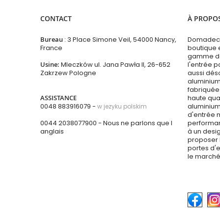
CONTACT
À PROPO
Bureau
: 3 Place Simone Veil, 54000 Nancy,
Domadeco
France
boutique 
gamme de 
Usine:
Mleczków ul. Jana Pawła II, 26-652
l'entrée p
Zakrzew Pologne
aussi dés
aluminium
fabriquées
ASSISTANCE
haute qual
0048 883916079 -
aluminium
w jezyku polskim
d'entrée 
0044 2038077900
- Nous ne parlons que l
performan
anglais
à un desi
proposer 
portes d'e
le marché