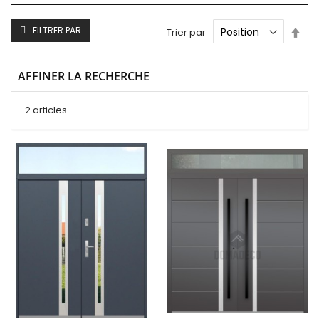
Par
FILTRER PAR
Trier par
ord
déc
AFFINER LA RECHERCHE
2
articles