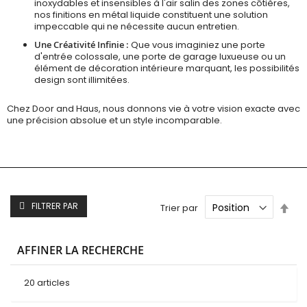
inoxydables et insensibles à l'air salin des zones côtières,
nos finitions en métal liquide constituent une solution
impeccable qui ne nécessite aucun entretien.
Une Créativité Infinie :
Que vous imaginiez une porte
d'entrée colossale, une porte de garage luxueuse ou un
élément de décoration intérieure marquant, les possibilités
design sont illimitées.
Chez Door and Haus, nous donnons vie à votre vision exacte avec
une précision absolue et un style incomparable.
Par
FILTRER PAR
Trier par
ord
déc
AFFINER LA RECHERCHE
20
articles