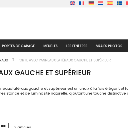
PORTES DE GARAGE
MEUBLES
LES FENÊTRES
VRAIES PHOTOS
ERAUX
PORTE AVEC PANNEAUX LATÉRAUX GAUCHE ET SUPÉRIEUR
AUX GAUCHE ET SUPÉRIEUR
neaux latéraux gauche et supérieur est un choix à la fois élégant et
résistance et de luminosité naturelle, ajoutant une touche distinctiv
fficher
lle
Liste
3
articles