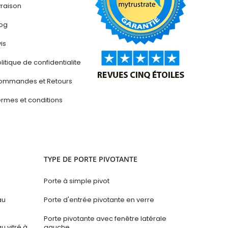
vraison
log
is
litique de confidentialite
ommandes et Retours
rmes et conditions
TYPE DE PORTE PIVOTANTE
Porte à simple pivot
au
Porte d'entrée pivotante en verre
Porte pivotante avec fenêtre latérale
 vitré à
gauche