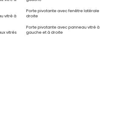
Porte pivotante avec fenêtre latérale
 vitré à
droite
Porte pivotante avec panneau vitré à
x vitrés
gauche et à droite