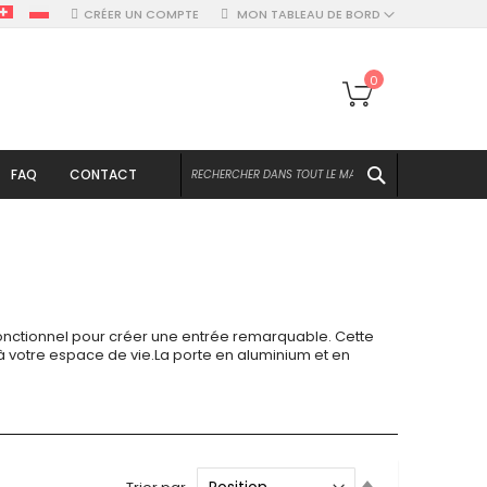
CRÉER UN COMPTE
MON TABLEAU DE BORD
Mon panier
0
CHERCHER
FAQ
CONTACT
 fonctionnel pour créer une entrée remarquable. Cette
e à votre espace de vie.La porte en aluminium et en
Par