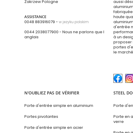
Zakrzew Pologne
aussi dés
aluminium
fabriquées
ASSISTANCE
haute qual
0048 883916079 -
aluminium
w jezyku polskim
d'entrée 
0044 2038077900
- Nous ne parlons que l
performan
anglais
à un desi
proposer 
portes d'e
le marché
N'OUBLIEZ PAS DE VÉRIFIER
STEEL DO
Porte d'entrée simple en aluminium
Porte d'en
Portes pivotantes
Porte en 
verre
Porte d'entrée simple en acier
Porte en 