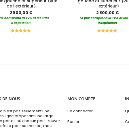
ux gauche et supérieur (vue
gauche et supérieur (vu
de l’extérieur)
l’extérieur)
2 800,00 €
2 800,00 €
rix comprend la TVA et les frais
Le prix comprend la TVA et les 
d'expédition.
d'expédition.
Rating:
Rating:
100%
95%
S DE NOUS
MON COMPTE
I
 n'est pas seulement une
Se connecter
Q
en ligne proposant une large
portes où chacun peut trouver
Panier
C
arfaite pour sa maison, mais