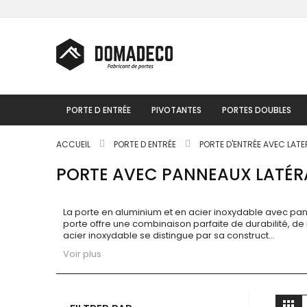
Skip
to
Content
PORTE D ENTRÉE
PIVOTANTES
PORTES DOUBLES
ACCUEIL
PORTE D ENTRÉE
PORTE D'ENTRÉE AVEC LAT
PORTE AVEC PANNEAUX LATÉR
La porte en aluminium et en acier inoxydable avec pan
porte offre une combinaison parfaite de durabilité, de 
acier inoxydable se distingue par sa construct
...
Voir plus
A
Gri