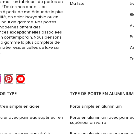
ormais un fabricant de portes en
Ma liste
Li
 ! Toutes nos portes sont
 à partir de matériaux de la plus
B
ité, en acier inoxydable ou en
 haut de gamme. Nos portes
Av
modernes offrent des
ces exceptionnelles associées
Po
gn contemporain. Nous pensons
la gamme la plus complète de
ntrée résidentielles de luxe sur
C
.
Te
OR TYPE
TYPE DE PORTE EN ALUMINIUM
trée simple en acier
Porte simple en aluminium
acier avec panneau supérieur en
Porte en aluminium avec panne
supérieur en verre
acier avec panneau vitré à
Porte en aluminium avec panneau