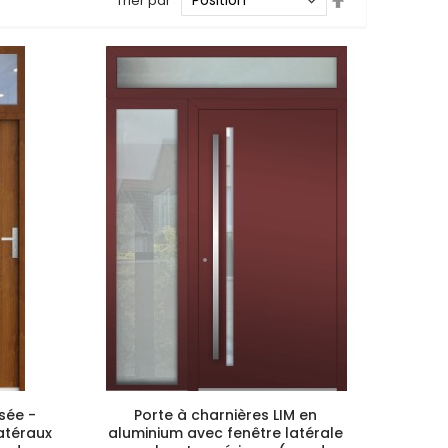
Trier par
ordre
décroissant
sée -
Porte à charnières LIM en
atéraux
aluminium avec fenêtre latérale