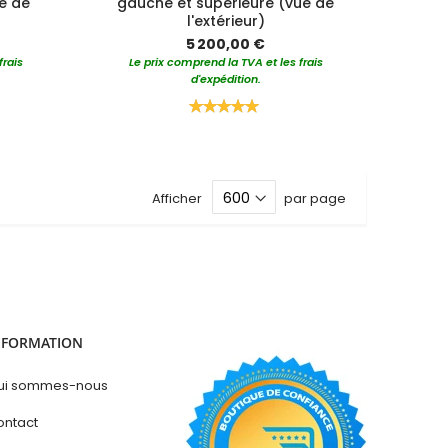
e de
gauche et supérieure (vue de
l'extérieur)
5 200,00 €
frais
Le prix comprend la TVA et les frais
d'expédition.
Rating:
100%
Afficher
par page
NFORMATION
ui sommes-nous
ontact