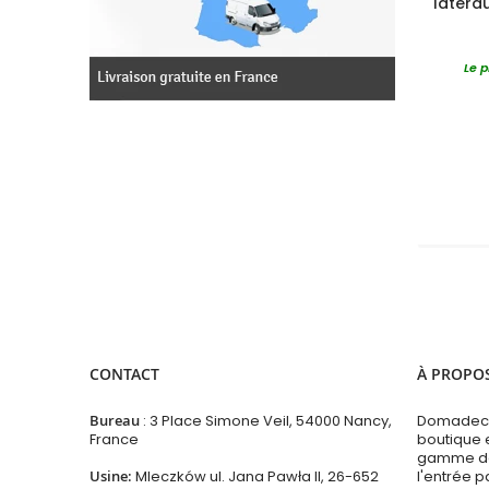
latéra
Le p
CONTACT
À PROPO
Bureau
: 3 Place Simone Veil, 54000 Nancy,
Domadeco
France
boutique 
gamme de 
Usine:
Mleczków ul. Jana Pawła II, 26-652
l'entrée p