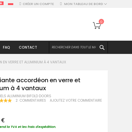
CRÉER UN COMPTE
MON TABLEAU DE BORD
Mon panier
0
CHERCHER
FAQ
CONTACT
 EN VERRE ET ALUMINIUM À 4 VANTAUX
liante accordéon en verre et
ium à 4 vantaux
NELS ALUMINIUM BIFOLD DOORS
NG:
2
COMMENTAIRES
AJOUTEZ VOTRE COMMENTAIRE
100
 €
nd la TVA et les frais d'expédition.