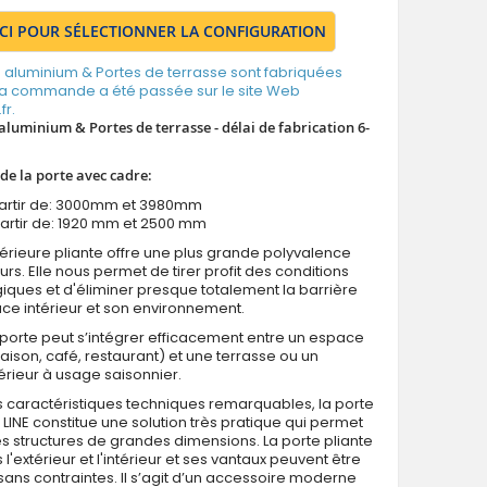
ICI POUR SÉLECTIONNER LA CONFIGURATION
 aluminium & Portes de terrasse sont fabriquées
la commande a été passée sur le site Web
r.
aluminium & Portes de terrasse - délai de fabrication 6-
de la porte avec cadre:
partir de: 3000mm et 3980mm
artir de: 1920 mm et 2500 mm
térieure pliante offre une plus grande polyvalence
eurs. Elle nous permet de tirer profit des conditions
ques et d'éliminer presque totalement la barrière
ace intérieur et son environnement.
porte peut s’intégrer efficacement entre un espace
maison, café, restaurant) et une terrasse ou un
rieur à usage saisonnier.
 caractéristiques techniques remarquables, la porte
LINE constitue une solution très pratique qui permet
s structures de grandes dimensions. La porte pliante
 l'extérieur et l'intérieur et ses vantaux peuvent être
sans contraintes. Il s’agit d’un accessoire moderne