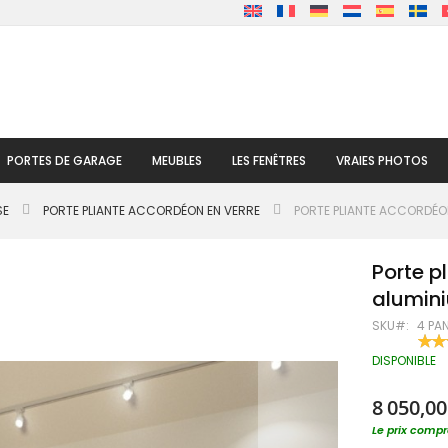
PORTES DE GARAGE
MEUBLES
LES FENÊTRES
VRAIES PHOTOS
SE
PORTE PLIANTE ACCORDÉON EN VERRE
PORTE PLIANTE ACCORDÉON
Porte p
alumin
SKU
4 PA
RATI
100
% OF
DISPONIBLE
8 050,00
Le prix compre