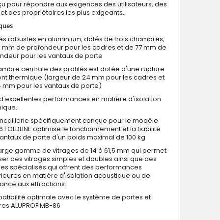
çu pour répondre aux exigences des utilisateurs, des
 et des propriétaires les plus exigeants.
iques
lés robustes en aluminium, dotés de trois chambres,
 mm de profondeur pour les cadres et de 77 mm de
ndeur pour les vantaux de porte
Porte pliante accordéon en verre et aluminium à 4 va
ambre centrale des profilés est dotée d'une rupture
nt thermique (largeur de 24 mm pour les cadres et
 mm pour les vantaux de porte)
 d'excellentes performances en matière d'isolation
ique.
incaillerie spécifiquement conçue pour le modèle
 FOLDLINE optimise le fonctionnement et la fiabilité
antaux de porte d'un poids maximal de 100 kg
arge gamme de vitrages de 14 à 61,5 mm qui permet
liser des vitrages simples et doubles ainsi que des
ges spécialisés qui offrent des performances
ieures en matière d'isolation acoustique ou de
tance aux effractions.
tibilité optimale avec le système de portes et
tres ALUPROF MB-86