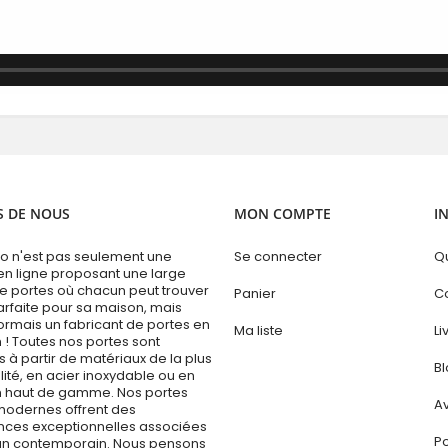
S DE NOUS
MON COMPTE
I
 n'est pas seulement une
Se connecter
Q
en ligne proposant une large
portes où chacun peut trouver
Panier
C
arfaite pour sa maison, mais
ormais un fabricant de portes en
Ma liste
Li
 ! Toutes nos portes sont
 à partir de matériaux de la plus
B
ité, en acier inoxydable ou en
 haut de gamme. Nos portes
Av
modernes offrent des
ces exceptionnelles associées
Po
gn contemporain. Nous pensons