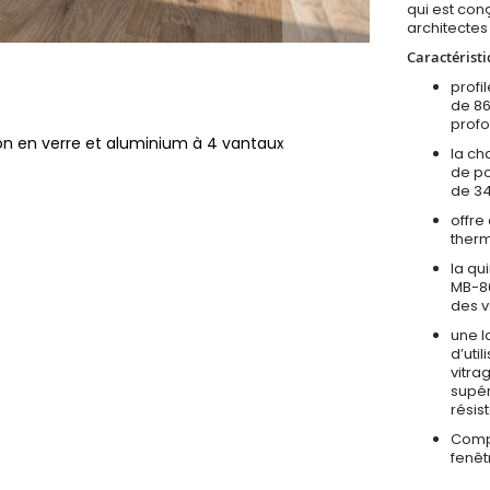
qui est con
architectes
Caractérist
profi
de 86
profo
on en verre et aluminium à 4 vantaux
la ch
de po
de 34
offre
therm
la qu
MB-86
des v
une l
d’uti
vitra
supér
résis
Compa
fenê