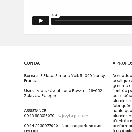
CONTACT
À PROPO
Bureau
: 3 Place Simone Veil, 54000 Nancy,
Domadeco
France
boutique 
gamme de 
Usine:
Mleczków ul. Jana Pawła II, 26-652
l'entrée p
Zakrzew Pologne
aussi dés
aluminium
fabriquées
ASSISTANCE
haute qual
0048 883916079 -
aluminium
w jezyku polskim
d'entrée 
0044 2038077900
- Nous ne parlons que l
performan
anglais
à un desi