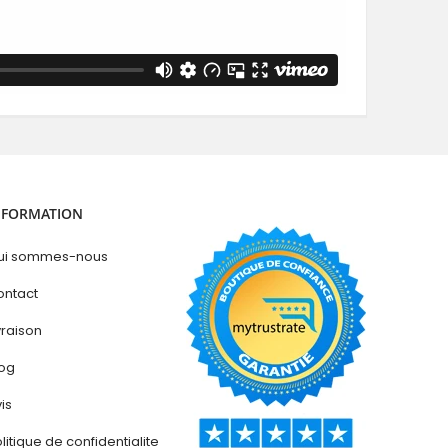
NFORMATION
ui sommes-nous
ontact
vraison
log
is
litique de confidentialite