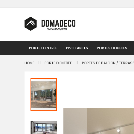
Skip
to
Content
PORTE D ENTRÉE
PIVOTANTES
PORTES DOUBLES
HOME
PORTE D ENTRÉE
PORTES DE BALCON / TERRAS
Passer
à
la
fin
de
la
galerie
d’images