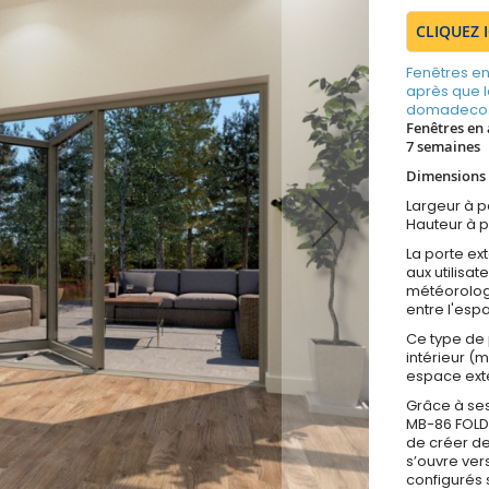
CLIQUEZ 
Fenêtres en
après que 
domadeco.f
Fenêtres en 
7 semaines
Dimensions 
Largeur à 
Hauteur à p
La porte ex
aux utilisat
météorologi
entre l'esp
Ce type de 
intérieur (
espace exté
Grâce à ses
MB-86 FOLD 
de créer de
s’ouvre vers
configurés 