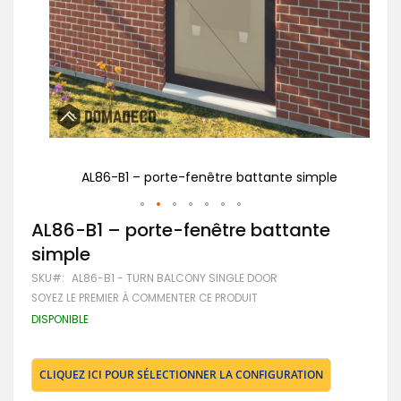
ple
AL86-B1 – porte-fenêtre battante simple
Passer
AL86-B1 – porte-fenêtre battante
au
simple
début
de
SKU
AL86-B1 - TURN BALCONY SINGLE DOOR
la
SOYEZ LE PREMIER À COMMENTER CE PRODUIT
Galerie
d’images
DISPONIBLE
CLIQUEZ ICI POUR SÉLECTIONNER LA CONFIGURATION