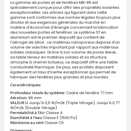
La gamme de portes et de fenêtres MB-86 est
spécialement conçue pour offrir des propriétés isolantes
exceptionnelles. Les articles qui figurent dans cette
gamme sont conformes aux normes légales toujours plus
strictes et aux exigences générales du marché en
matière d'économie d'énergie concernant la fabrication
des nouvelles portes et fenêtres. Le système ST en
aluminium est le premier dispositif qui contient de
l'aérogel de silice : ce matériau nanoporeux dispose d’un
volume de vide très important par rapport aux matériaux
solides classiques. Grâce à son volume de pores élevé,
sa faible teneur en matières solides et sa structure
amorphe à chemin tortueux, ce dispositif offre une faible
conductivité thermique. De plus, ses profilés disposent
également un taux d’inertie exceptionnel qui permet de
fabriquer des fenêtres plus grandes et plus lourdes.
Caractéristiques:
Profondeur totale du système:
Cadre de fenêtre 77 mm
Aération:
86 mm
VALEUR U
Jusqu'à 0,5 W/m2k (Triple Vitrage), Jusqu'à 0,77
W/m2k (Double Vitrage)
Perméabilité à l’Air
Classe 4
Etanchéité à l'eau
Classe E (1500 Pa)
Résistance au vent
Classe C5
Dimensions: