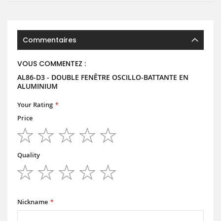
Commentaires
VOUS COMMENTEZ :
AL86-D3 - DOUBLE FENÊTRE OSCILLO-BATTANTE EN
ALUMINIUM
Your Rating
Price
1
2
3
4
5
star
stars
stars
stars
stars
Quality
1
2
3
4
5
star
stars
stars
stars
stars
Nickname