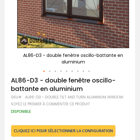
te en
AL86-D3 - double fenêtre oscillo-battante en
A
aluminium
Passer
AL86-D3 - double fenêtre oscillo-
au
battante en aluminium
début
de
SKU
AL86-D3 - DOUBLE TILT AND TURN ALUMINIUM WINDOW
la
SOYEZ LE PREMIER À COMMENTER CE PRODUIT
Galerie
d’images
DISPONIBLE
CLIQUEZ ICI POUR SÉLECTIONNER LA CONFIGURATION