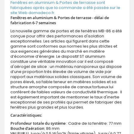
Fenêtres en aluminium & Portes de terrasse sont
fabriquées après que la commande a été passée sur le
site Web domadeco.fr.
Fenêtres en aluminium & Portes de terrasse - délai de
fabrication 6-7 semaines
La nouvelle gamme de portes et de fenêtres MB-86 a été
conçue pour offrir des performances d'isolation
exceptionnelles. Les articles qui figurent dans cette
gamme sont conformes aux normes les plus strictes et
aux exigences générales du marché en matière
d’économie d’énergie. Le dispositif ST aluminium
constitue une véritable innovation car il est composé
d'aérogel de silice : un matériau nanoporeux qui dispose
d’une proportion très élevée de volume de vide par
rapport aux matériaux solides classiques. Son volume de
pores élevé, sa faible teneur en matières solides et sa
structure amorphe composée de canaux tortueux lui
confèrent de faibles valeurs de conductivité thermique. Il
est également important de mentionner le taux d'inertie
exceptionnel de ses profilés qui permet de fabriquer des
fenêtres plus grandes et plus lourdes.
Caractéristiques:
Profondeur totale du système
: Cadre de la fenêtre: 77 mm
Bouche d’aération
: 86 mm
VALEUR U
Jusqu'à 0,5 W/m2k (triple vitrage), Jusqu'à 0,77