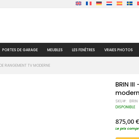
PORTES DE GARAGE
MEUBLES
LES FENÊTRES
VRAIES PHOTOS
LE DE RANGEMENT TV MODERNE
BRIN II
moder
SKU
BRIN I
DISPONIBLE
875,00 
Le prix compre