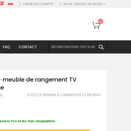
CRÉER UN COMPTE
MON TABLEAU DE BORD
Mon panier
0
CHERCHER
FAQ
CONTACT
I - meuble de rangement TV
ne
SOYEZ LE PREMIER À COMMENTER CE PRODUIT
II
€
nd la TVA et les frais d'expédition.