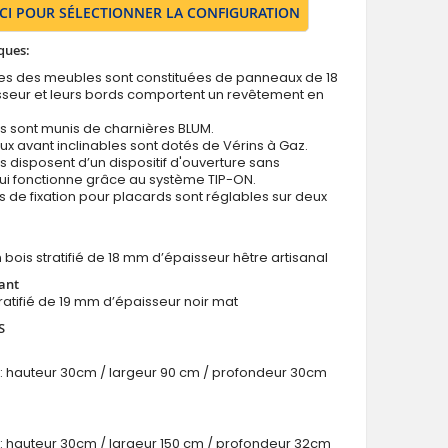
ICI POUR SÉLECTIONNER LA CONFIGURATION
ques:
res des meubles sont constituées de panneaux de 18
seur et leurs bords comportent un revêtement en
s sont munis de charnières BLUM.
x avant inclinables sont dotés de Vérins à Gaz.
s disposent d’un dispositif d'ouverture sans
ui fonctionne grâce au système TIP-ON.
s de fixation pour placards sont réglables sur deux
 bois stratifié de 18 mm d’épaisseur hêtre artisanal
ant
atifié de 19 mm d’épaisseur noir mat
S
: hauteur 30cm / largeur 90 cm / profondeur 30cm
: hauteur 30cm / largeur 150 cm / profondeur 32cm