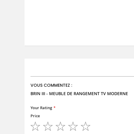
VOUS COMMENTEZ :
BRIN III - MEUBLE DE RANGEMENT TV MODERNE
Your Rating
Price
1
2
3
4
5