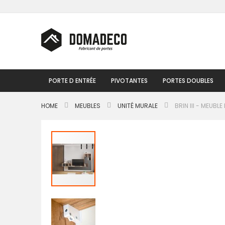
Skip
to
Content
PORTE D ENTRÉE
PIVOTANTES
PORTES DOUBLES
HOME
MEUBLES
UNITÉ MURALE
BRIN III - MEUB
Passer
à
la
fin
de
la
galerie
d’images