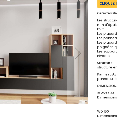
CLIQUEZ 
Caractéristi
Les structu
mm d'épais
PVC.
Les placard
Les panneau
Les placard
poignées q
Les support
niveaux.
Structure
structure en
Panneau Av
panneau str
DIMENSION
1x WZO 90
Dimensions
WD 150
Dimensions