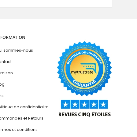
NFORMATION
ui sommes-nous
ontact
vraison
log
is
litique de confidentialite
ommandes et Retours
rmes et conditions