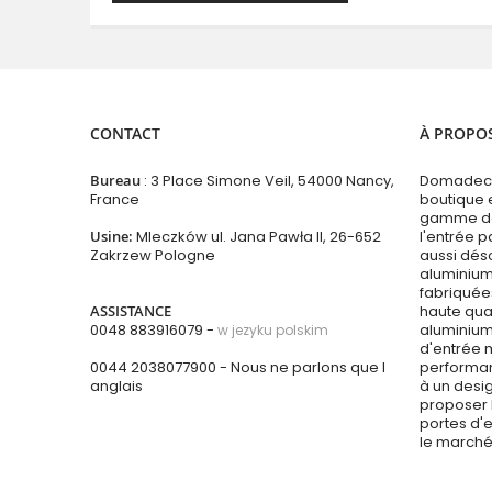
CONTACT
À PROPO
Bureau
: 3 Place Simone Veil, 54000 Nancy,
Domadeco
France
boutique 
gamme de 
Usine:
Mleczków ul. Jana Pawła II, 26-652
l'entrée p
Zakrzew Pologne
aussi dés
aluminium
fabriquées
ASSISTANCE
haute qual
0048 883916079 -
aluminium
w jezyku polskim
d'entrée 
0044 2038077900
- Nous ne parlons que l
performan
anglais
à un desi
proposer 
portes d'e
le marché