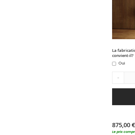
La fabricati
convient-il?
Oui
-
875,00 
Le prix compre