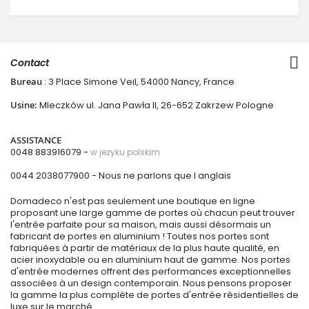
Contact
Bureau
: 3 Place Simone Veil, 54000 Nancy, France
Usine:
Mleczków ul. Jana Pawła II, 26-652 Zakrzew Pologne
ASSISTANCE
0048 883916079 -
w jezyku polskim
0044 2038077900
- Nous ne parlons que l anglais
Domadeco n'est pas seulement une boutique en ligne
proposant une large gamme de portes où chacun peut trouver
l'entrée parfaite pour sa maison, mais aussi désormais un
fabricant de portes en aluminium ! Toutes nos portes sont
fabriquées à partir de matériaux de la plus haute qualité, en
acier inoxydable ou en aluminium haut de gamme. Nos portes
d'entrée modernes offrent des performances exceptionnelles
associées à un design contemporain. Nous pensons proposer
la gamme la plus complète de portes d'entrée résidentielles de
luxe sur le marché.