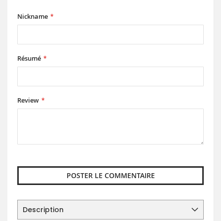
star
stars
stars
stars
stars
Nickname
Résumé
Review
POSTER LE COMMENTAIRE
Description