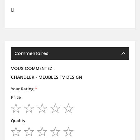
Commentaires
VOUS COMMENTEZ :
CHANDLER - MEUBLES TV DESIGN
Your Rating
Price
1
2
3
4
5
star
stars
stars
stars
stars
Quality
1
2
3
4
5