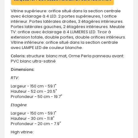
Vitrine supérieure: orifice situé dans la section centrale
avec éclairage à 4 LED. 2 portes supérieures, 1 orifice
intérieur. Portes latérales droites, 3 étagères intérieures.
Portes latérales gauches, 2 étagères intérieures. Meuble
TV: orifice avec éclairage à 4 LUMIERES LED. Tiroir à
extension totale, double portes, double orifices intérieurs.
Vitrine inférieure: orifice situé dans la section centrale
avec LAMPE LED de couleur blanche.
Coloris
:
structure: blanc mat, Orme Perla panneau avant:
PVC blanc ultra-satiné
Dimensions:
RTV:
Largeur - 150 cm -
59.1"
Hauteur - 52 cm -
20.5"
Profondeur - 50 cm -
19.7"
Etagère:
Largeur - 150 cm -
59.1"
Hauteur - 30 cm -
11.8"
Profondeur - 20 cm -
7.9"
High vitrine
: