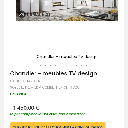
Chandler - meubles TV design
Passer
Chandler - meubles TV design
au
SKU
CHANDLER
début
de
SOYEZ LE PREMIER À COMMENTER CE PRODUIT
la
DISPONIBLE
Galerie
d’images
1 450,00 €
Le prix comprend la TVA et les frais d'expédition.
CLIQUEZ ICI POUR SÉLECTIONNER LA CONFIGURATION