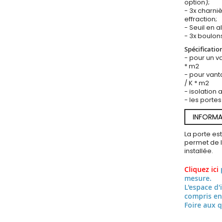
option);
- 3x charniè
effraction;
- Seuil en a
- 3x boulons
Spécificatio
- pour un v
* m2
- pour vant
/ K * m2
- isolation
- les portes
INFORMA
La porte es
permet de l’
installée.
Cliquez ici
mesure.
L'espace d'
compris en
Foire aux 