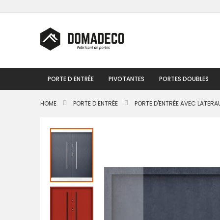
Skip
to
Content
PORTE D ENTRÉE
PIVOTANTES
PORTES DOUBLES
HOME
PORTE D ENTRÉE
PORTE D'ENTRÉE AVEC LATERA
Passer
à
la
fin
de
la
galerie
d’images