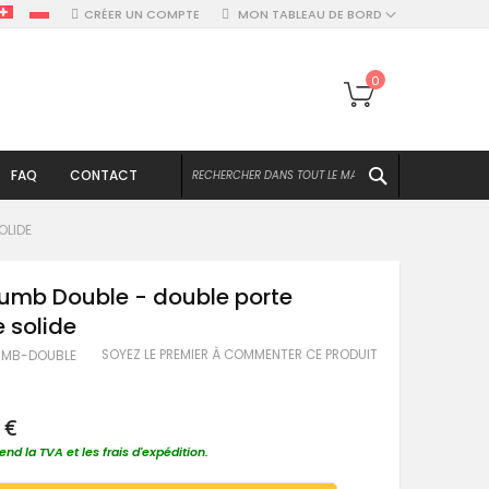
CRÉER UN COMPTE
MON TABLEAU DE BORD
Mon panier
0
CHERCHER
FAQ
CONTACT
OLIDE
umb Double - double porte
e solide
SOYEZ LE PREMIER À COMMENTER CE PRODUIT
UMB-DOUBLE
 €
nd la TVA et les frais d'expédition.