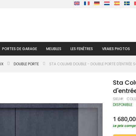
PORTES DE GARAGE
MEUBLES
LES FENÊTRES
VRAIES PHOTOS
UX
DOUBLE PORTE
STA COLUMB DOUBLE - DOUBLE PORTE D'ENTRÉE S
Sta Col
d'entré
SKU
COL
DISPONIBLE
1 680,00
Le prix compre