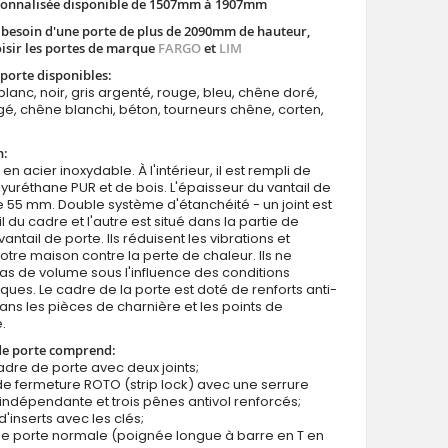
sonnalisée disponible de 1507mm à 1907mm
z besoin d'une porte de plus de 2090mm de hauteur,
oisir les portes de marque
FARGO
et
LIM
porte disponibles:
blanc, noir, gris argenté, rouge, bleu, chêne doré,
é, chêne blanchi, béton, tourneurs chêne, corten,
Sta Columb Double - double porte d'entrée solide
n:
 en acier inoxydable. À l'intérieur, il est rempli de
uréthane PUR et de bois. L'épaisseur du vantail de
e 55 mm. Double système d'étanchéité - un joint est
l du cadre et l'autre est situé dans la partie de
antail de porte. Ils réduisent les vibrations et
otre maison contre la perte de chaleur. Ils ne
s de volume sous l'influence des conditions
ues. Le cadre de la porte est doté de renforts anti-
dans les pièces de charnière et les points de
.
de porte comprend:
cadre de porte avec deux joints;
e fermeture ROTO (strip lock) avec une serrure
indépendante et trois pênes antivol renforcés;
d'inserts avec les clés;
de porte normale (poignée longue à barre en T en