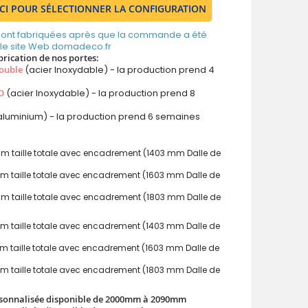
ICI POUR SÉLECTIONNER LA CONFIGURATION
 sont fabriquées après que la commande a été
 le site Web domadeco.fr
brication de nos portes:
ouble
(acier Inoxydable) - la production prend 4
O
(acier Inoxydable) - la production prend 8
aluminium) - la production prend 6 semaines
:
 taille totale avec encadrement (1403 mm Dalle de
 taille totale avec encadrement (1603 mm Dalle de
 taille totale avec encadrement (1803 mm Dalle de
 taille totale avec encadrement (1403 mm Dalle de
 taille totale avec encadrement (1603 mm Dalle de
 taille totale avec encadrement (1803 mm Dalle de
sonnalisée disponible de 2000mm à 2090mm