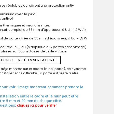
res réglables qui offrent une protection anti-
luminium avec le joint;
 antivol.
ns thermiques et insonorisantes:
antail complet de 55 mm d'épaisseur, à Ud = 1,2 W / K
ail de porte vitrée de 55 mm d'épaisseur, à Ud = 1,5 W
 acoustique 31 dB (s'applique aux portes sans vitrage)
 vitrées sont constituées de triple vitrage.
TIONS COMPLÈTES SUR LA PORTE
t déjà montée sur le cadre (bloc-porte), ce système
installer sans difficulté. La porte est prête à être
pour voir l’image montrant comment prendre la
installation entre le cadre et le mur peut être
tre 5 mm et 20 mm de chaque côté.
questions:
cliquez ici pour vérifier