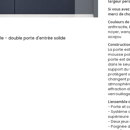
largeur per
Si vous ave
merci de ch
Couleurs de 
anthracite, 
noyer, weng
acajou
e - double porte d'entrée solide
Constructio
La porte est
mousse poly
porte est d
dans le seui
support du v
protègent v
changent pa
atmosphériq
effraction 
verrouillage
L'ensemble 
- Porte et 
- Système d
supérieure 
- Deux jeux 
- Poignée 