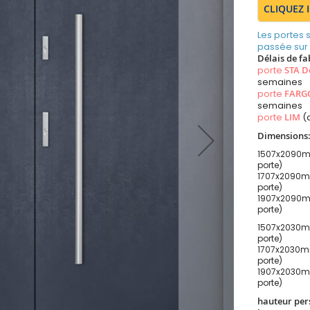
CLIQUEZ 
Les portes
passée sur
Délais de fa
porte
STA D
semaines
porte
FARG
semaines
porte
LIM
(
Dimensions
1507x2090mm
porte)
1707x2090mm
porte)
1907x2090mm
porte)
1507x2030mm
porte)
1707x2030mm
porte)
1907x2030mm
porte)
hauteur per