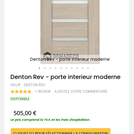
e
Denton Rev - porte interieur moderne
Passer
Denton Rev - porte interieur moderne
au
SKU
DENTON REV
début
de
RATING:
1
REVIEW
AJOUTEZ VOTRE COMMENTAIRE
100
100
la
% OF
DISPONIBLE
Galerie
d’images
505,00 €
Le prix comprend la TVA et les frais d'expédition.
CLIQUEZ ICI POUR SÉLECTIONNER LA CONFIGURATION