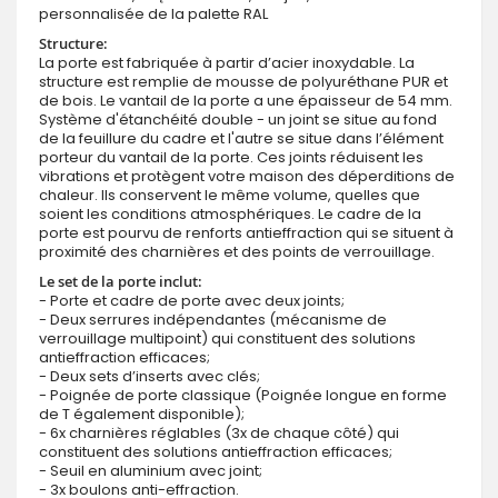
personnalisée de la palette RAL
Structure:
La porte est fabriquée à partir d’acier inoxydable. La
structure est remplie de mousse de polyuréthane PUR et
de bois. Le vantail de la porte a une épaisseur de 54 mm.
Système d'étanchéité double - un joint se situe au fond
de la feuillure du cadre et l'autre se situe dans l’élément
porteur du vantail de la porte. Ces joints réduisent les
vibrations et protègent votre maison des déperditions de
chaleur. Ils conservent le même volume, quelles que
soient les conditions atmosphériques. Le cadre de la
porte est pourvu de renforts antieffraction qui se situent à
proximité des charnières et des points de verrouillage.
Le set de la porte inclut:
- Porte et cadre de porte avec deux joints;
- Deux serrures indépendantes (mécanisme de
verrouillage multipoint) qui constituent des solutions
antieffraction efficaces;
- Deux sets d’inserts avec clés;
- Poignée de porte classique (Poignée longue en forme
de T également disponible);
- 6x charnières réglables (3x de chaque côté) qui
constituent des solutions antieffraction efficaces;
- Seuil en aluminium avec joint;
- 3x boulons anti-effraction.