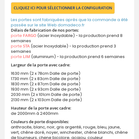
CLIQUEZ ICI POUR SÉLECTIONNER LA CONFIGURATION
Les portes sont fabriquées après que la commande a été
passée sur le site Web domadeco.fr
Délais de fabrication de nos portes:
porte
FARGO
(acier Inoxydable) - la production prend 8
semaines
porte
STA
(acier Inoxydable) - la production prend 3
semaines
porte
LIM
(aluminium) - la production prend 6 semaines
Largeur de la porte avec cadre:
1630 mm (2 x 78cm Dalle de porte)
1730 mm (2 x 83cm Dalle de porte)
1830 mm (2 x 87cm Dalle de porte)
1930 mm (2 x 93cm Dalle de porte)
2030 mm (2 x 101cm Dalle de porte)
2130 mm (2 x 103cm Dalle de porte)
Hauteur de la porte avec cadre:
de 2000mm à 2400mm
Couleurs de porte disponibles:
anthracite, blanc, noir, gris argenté, rouge, bleu, jaune,
vert, chêne doré, noyer, winchester, chêne blanchi, chêne
de tourneurs, chęne bicolore, acajou, couleur