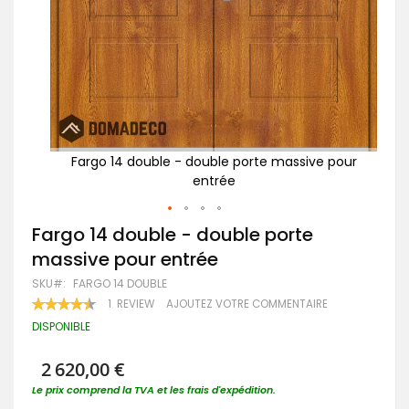
 pour
Fargo 14 double - double porte massive pour
F
entrée
Passer
Fargo 14 double - double porte
au
massive pour entrée
début
de
SKU
FARGO 14 DOUBLE
la
RATING:
1
REVIEW
AJOUTEZ VOTRE COMMENTAIRE
Galerie
90
100
% OF
d’images
DISPONIBLE
2 620,00 €
Le prix comprend la TVA et les frais d'expédition.