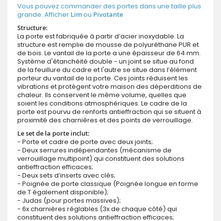
Vous pouvez commander des portes dans une taille plus
grande. Afficher
Lim
ou
Pivotante
Structure:
La porte est fabriquée à partir d’acier inoxydable. La
structure est remplie de mousse de polyuréthane PUR et
de bois. Le vantail de la porte a une épaisseur de 64 mm.
Système d'étanchéité double - un joint se situe au fond
de la feuillure du cadre et l'autre se situe dans l’élément
porteur du vantail de la porte. Ces joints réduisent les
vibrations et protègent votre maison des déperditions de
chaleur. Ils conservent le même volume, quelles que
soient les conditions atmosphériques. Le cadre de la
porte est pourvu de renforts antieffraction qui se situent à
proximité des charnières et des points de verrouillage.
Le set de la porte inclut:
- Porte et cadre de porte avec deux joints;
- Deux serrures indépendantes (mécanisme de
verrouillage multipoint) qui constituent des solutions
antieffraction efficaces;
- Deux sets d’inserts avec clés;
- Poignée de porte classique (Poignée longue en forme
de T également disponible);
- Judas (pour portes massives);
- 6x charnières réglables (3x de chaque côté) qui
constituent des solutions antieffraction efficaces;