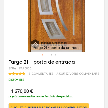
Far
Fargo 21 - porta de entrada
Passer
Fargo 21 - porta de entrada
au
SKU
FARGO 21
début
de
RATING:
2
COMMENTAIRES
AJOUTEZ VOTRE COMMENTAIRE
100
100
la
% OF
DISPONIBLE
Galerie
d’images
1 670,00 €
Le prix comprend la TVA et les frais d'expédition.
CLIQUEZ ICI POUR SÉLECTIONNER LA CONFIGURATION