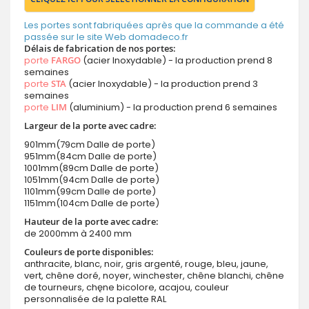
Les portes sont fabriquées après que la commande a été
passée sur le site Web domadeco.fr
Délais de fabrication de nos portes:
porte
FARGO
(acier Inoxydable) - la production prend 8
semaines
porte
STA
(acier Inoxydable) - la production prend 3
semaines
porte
LIM
(aluminium) - la production prend 6 semaines
Largeur de la porte avec cadre:
901mm(79cm Dalle de porte)
951mm(84cm Dalle de porte)
1001mm(89cm Dalle de porte)
1051mm(94cm Dalle de porte)
1101mm(99cm Dalle de porte)
1151mm(104cm Dalle de porte)
Hauteur de la porte avec cadre:
de 2000mm à 2400 mm
Couleurs de porte disponibles:
anthracite, blanc, noir, gris argenté, rouge, bleu, jaune,
vert, chêne doré, noyer, winchester, chêne blanchi, chêne
de tourneurs, chęne bicolore, acajou, couleur
personnalisée de la palette RAL