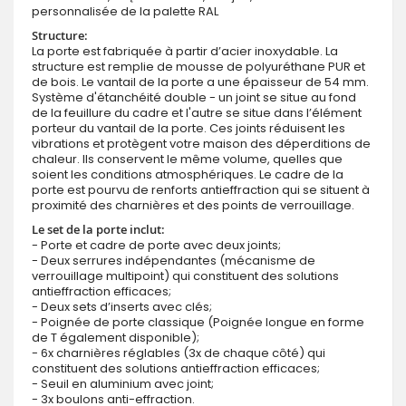
personnalisée de la palette RAL
Structure:
La porte est fabriquée à partir d’acier inoxydable. La
structure est remplie de mousse de polyuréthane PUR et
de bois. Le vantail de la porte a une épaisseur de 54 mm.
Système d'étanchéité double - un joint se situe au fond
de la feuillure du cadre et l'autre se situe dans l’élément
porteur du vantail de la porte. Ces joints réduisent les
vibrations et protègent votre maison des déperditions de
chaleur. Ils conservent le même volume, quelles que
soient les conditions atmosphériques. Le cadre de la
porte est pourvu de renforts antieffraction qui se situent à
proximité des charnières et des points de verrouillage.
Le set de la porte inclut:
- Porte et cadre de porte avec deux joints;
- Deux serrures indépendantes (mécanisme de
verrouillage multipoint) qui constituent des solutions
antieffraction efficaces;
- Deux sets d’inserts avec clés;
- Poignée de porte classique (Poignée longue en forme
de T également disponible);
- 6x charnières réglables (3x de chaque côté) qui
constituent des solutions antieffraction efficaces;
- Seuil en aluminium avec joint;
- 3x boulons anti-effraction.