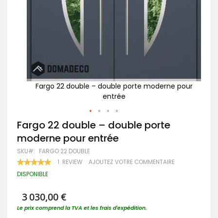
 pour
Fargo 22 double – double porte moderne pour
Fa
entrée
Passer
Fargo 22 double – double porte
au
moderne pour entrée
début
de
SKU
FARGO 22 DOUBLE
la
RATING:
1
REVIEW
AJOUTEZ VOTRE COMMENTAIRE
Galerie
100
100
% OF
d’images
DISPONIBLE
3 030,00 €
Le prix comprend la TVA et les frais d'expédition.