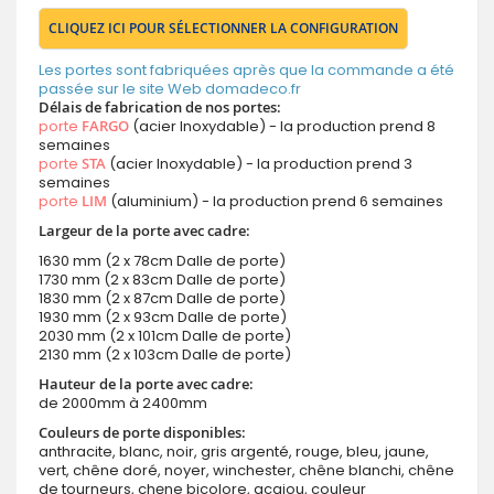
CLIQUEZ ICI POUR SÉLECTIONNER LA CONFIGURATION
Les portes sont fabriquées après que la commande a été
passée sur le site Web domadeco.fr
Délais de fabrication de nos portes:
porte
FARGO
(acier Inoxydable) - la production prend 8
semaines
porte
STA
(acier Inoxydable) - la production prend 3
semaines
porte
LIM
(aluminium) - la production prend 6 semaines
Largeur de la porte avec cadre:
1630 mm (2 x 78cm Dalle de porte)
1730 mm (2 x 83cm Dalle de porte)
1830 mm (2 x 87cm Dalle de porte)
1930 mm (2 x 93cm Dalle de porte)
2030 mm (2 x 101cm Dalle de porte)
2130 mm (2 x 103cm Dalle de porte)
Hauteur de la porte avec cadre:
de 2000mm à 2400mm
Couleurs de porte disponibles:
anthracite, blanc, noir, gris argenté, rouge, bleu, jaune,
vert, chêne doré, noyer, winchester, chêne blanchi, chêne
de tourneurs, chęne bicolore, acajou, couleur