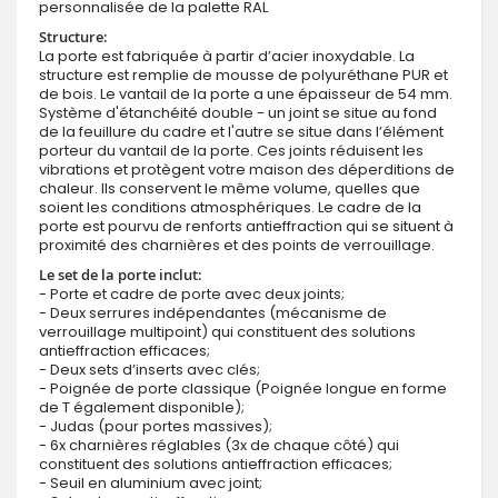
personnalisée de la palette RAL
Structure:
La porte est fabriquée à partir d’acier inoxydable. La
structure est remplie de mousse de polyuréthane PUR et
de bois. Le vantail de la porte a une épaisseur de 54 mm.
Système d'étanchéité double - un joint se situe au fond
de la feuillure du cadre et l'autre se situe dans l’élément
porteur du vantail de la porte. Ces joints réduisent les
vibrations et protègent votre maison des déperditions de
chaleur. Ils conservent le même volume, quelles que
soient les conditions atmosphériques. Le cadre de la
porte est pourvu de renforts antieffraction qui se situent à
proximité des charnières et des points de verrouillage.
Le set de la porte inclut:
- Porte et cadre de porte avec deux joints;
- Deux serrures indépendantes (mécanisme de
verrouillage multipoint) qui constituent des solutions
antieffraction efficaces;
- Deux sets d’inserts avec clés;
- Poignée de porte classique (Poignée longue en forme
de T également disponible);
- Judas (pour portes massives);
- 6x charnières réglables (3x de chaque côté) qui
constituent des solutions antieffraction efficaces;
- Seuil en aluminium avec joint;