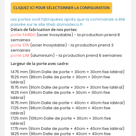
CLIQUEZ ICI POUR SÉLECTIONNER LA CONFIGURATION
Les portes sont fabriquées après que la commande a été
passée sur le site Web domadeco.fr
Délais de fabrication de nos portes:
porte
FARGO
(acier Inoxydable) - la production prend 8
semaines
porte
STA
(acier Inoxydable) - la production prend 3
semaines
porte
LIM
(aluminium) - la production prend 6 semaines
Largeur de la porte avec cadre:
1475 mm (81cm Dalle de porte + 30cm + 30cm fixe latéral)
1525 mm (86cm Dalle de porte + 30cm + 30cm fixe
latéral)
1575 mm (91cm Dalle de porte + 30cm + 30cm fixe latéral)
1625 mm (96cm Dalle de porte + 30cm + 30cm fixe
latéral)
1675 mm (81cm Dalle de porte + 40cm + 40cm fixe latéral)
1725 mm (86cm Dalle de porte + 40cm + 40cm fixe
latéral)
1725 mm (106cm Dalle de porte + 30cm + 30cm fixe
latéral)
1775 mm (91cm Dalle de porte + 40cm + 40cm fixe latéral)
1825 mm (96cm Dalle de porte + 40cm + 40cm fixe