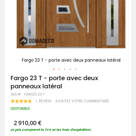
atéral
Fargo 23 T - porte avec deux panneaux latéral
Fa
Passer
Fargo 23 T - porte avec deux
au
panneaux latéral
début
de
SKU
FARGO 23 T
la
RATING:
1
REVIEW
AJOUTEZ VOTRE COMMENTAIRE
Galerie
100
100
% OF
d’images
DISPONIBLE
2 910,00 €
Le prix comprend la TVA et les frais d'expédition.