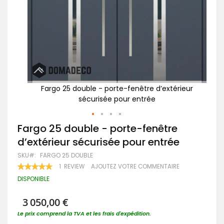
ieur
Fargo 25 double - porte-fenêtre d’extérieur
sécurisée pour entrée
Passer
Fargo 25 double - porte-fenêtre
au
d’extérieur sécurisée pour entrée
début
de
SKU
FARGO 25 DOUBLE
la
RATING:
1
REVIEW
AJOUTEZ VOTRE COMMENTAIRE
Galerie
100
100
% OF
d’images
DISPONIBLE
3 050,00 €
Le prix comprend la TVA et les frais d'expédition.