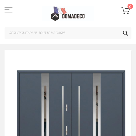
Skip
to
Mo
0
Content
CHE
Passer
à
la
fin
de
la
galerie
d’images