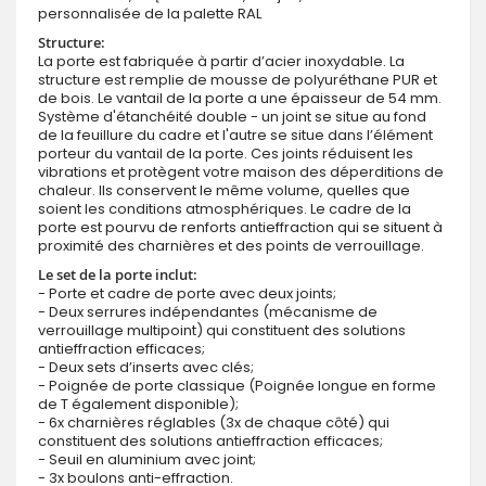
personnalisée de la palette RAL
Structure:
La porte est fabriquée à partir d’acier inoxydable. La
structure est remplie de mousse de polyuréthane PUR et
de bois. Le vantail de la porte a une épaisseur de 54 mm.
Système d'étanchéité double - un joint se situe au fond
de la feuillure du cadre et l'autre se situe dans l’élément
porteur du vantail de la porte. Ces joints réduisent les
vibrations et protègent votre maison des déperditions de
chaleur. Ils conservent le même volume, quelles que
soient les conditions atmosphériques. Le cadre de la
porte est pourvu de renforts antieffraction qui se situent à
proximité des charnières et des points de verrouillage.
Le set de la porte inclut:
- Porte et cadre de porte avec deux joints;
- Deux serrures indépendantes (mécanisme de
verrouillage multipoint) qui constituent des solutions
antieffraction efficaces;
- Deux sets d’inserts avec clés;
- Poignée de porte classique (Poignée longue en forme
de T également disponible);
- 6x charnières réglables (3x de chaque côté) qui
constituent des solutions antieffraction efficaces;
- Seuil en aluminium avec joint;
- 3x boulons anti-effraction.