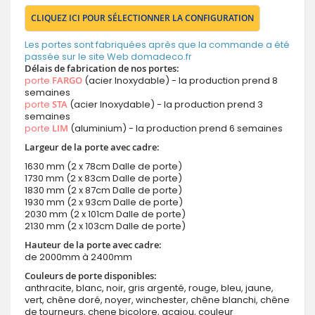
CLIQUEZ ICI POUR SÉLECTIONNER LA CONFIGURATION
Les portes sont fabriquées après que la commande a été
passée sur le site Web domadeco.fr
Délais de fabrication de nos portes:
porte
FARGO
(acier Inoxydable) - la production prend 8
semaines
porte
STA
(acier Inoxydable) - la production prend 3
semaines
porte
LIM
(aluminium) - la production prend 6 semaines
Largeur de la porte avec cadre:
1630 mm (2 x 78cm Dalle de porte)
1730 mm (2 x 83cm Dalle de porte)
1830 mm (2 x 87cm Dalle de porte)
1930 mm (2 x 93cm Dalle de porte)
2030 mm (2 x 101cm Dalle de porte)
2130 mm (2 x 103cm Dalle de porte)
Hauteur de la porte avec cadre:
de 2000mm à 2400mm
Couleurs de porte disponibles:
anthracite, blanc, noir, gris argenté, rouge, bleu, jaune,
vert, chêne doré, noyer, winchester, chêne blanchi, chêne
de tourneurs, chęne bicolore, acajou, couleur