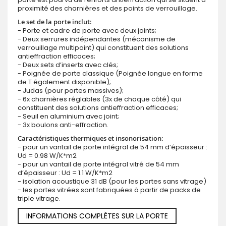
proximité des charnières et des points de verrouillage.
Le set de la porte inclut:
- Porte et cadre de porte avec deux joints;
- Deux serrures indépendantes (mécanisme de
verrouillage multipoint) qui constituent des solutions
antieffraction efficaces;
- Deux sets d’inserts avec clés;
- Poignée de porte classique (Poignée longue en forme
de T également disponible);
- Judas (pour portes massives);
- 6x charnières réglables (3x de chaque côté) qui
constituent des solutions antieffraction efficaces;
- Seuil en aluminium avec joint;
- 3x boulons anti-effraction.
Caractéristiques thermiques et insonorisation:
- pour un vantail de porte intégral de 54 mm d’épaisseur :
Ud = 0.98 W/K*m2
- pour un vantail de porte intégral vitré de 54 mm
d’épaisseur : Ud = 1.1 W/K*m2
- isolation acoustique 31 dB (pour les portes sans vitrage)
- les portes vitrées sont fabriquées à partir de packs de
triple vitrage.
INFORMATIONS COMPLÈTES SUR LA PORTE