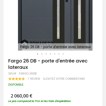
raux
Fargo 26 DB - porte d'entrée avec lateraux
Passer
Fargo 26 DB - porte d'entrée avec
au
lateraux
début
de
SKU
FARGO 26DB
la
RATING:
1
REVIEW
AJOUTEZ VOTRE COMMENTAIRE
Galerie
100
100
% OF
d’images
DISPONIBLE
2 060,00 €
Le prix comprend la TVA et les frais d'expédition.