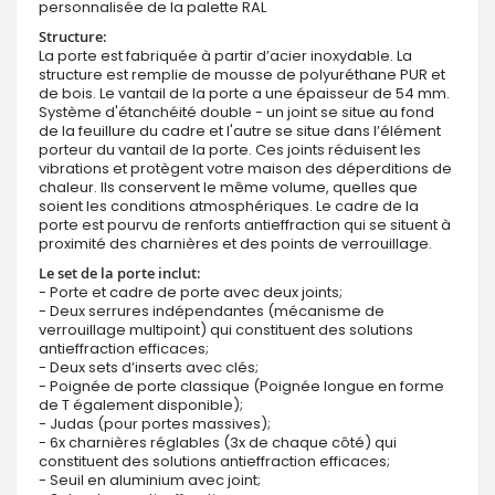
personnalisée de la palette RAL
Structure:
La porte est fabriquée à partir d’acier inoxydable. La
structure est remplie de mousse de polyuréthane PUR et
de bois. Le vantail de la porte a une épaisseur de 54 mm.
Système d'étanchéité double - un joint se situe au fond
de la feuillure du cadre et l'autre se situe dans l’élément
porteur du vantail de la porte. Ces joints réduisent les
vibrations et protègent votre maison des déperditions de
chaleur. Ils conservent le même volume, quelles que
soient les conditions atmosphériques. Le cadre de la
porte est pourvu de renforts antieffraction qui se situent à
proximité des charnières et des points de verrouillage.
Le set de la porte inclut:
- Porte et cadre de porte avec deux joints;
- Deux serrures indépendantes (mécanisme de
verrouillage multipoint) qui constituent des solutions
antieffraction efficaces;
- Deux sets d’inserts avec clés;
- Poignée de porte classique (Poignée longue en forme
de T également disponible);
- Judas (pour portes massives);
- 6x charnières réglables (3x de chaque côté) qui
constituent des solutions antieffraction efficaces;
- Seuil en aluminium avec joint;