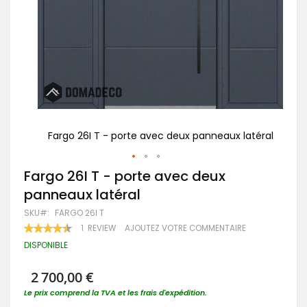
atéral
Fargo 26I T - porte avec deux panneaux latéral
Fa
Passer
Fargo 26I T - porte avec deux
au
panneaux latéral
début
de
SKU
FARGO 26I T
la
RATING:
1
REVIEW
AJOUTEZ VOTRE COMMENTAIRE
Galerie
90
100
% OF
d’images
DISPONIBLE
2 700,00 €
Le prix comprend la TVA et les frais d'expédition.