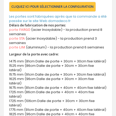
CLIQUEZ ICI POUR SÉLECTIONNER LA CONFIGURATION
Les portes sont fabriquées après que la commande a été
passée sur le site Web domadeco.fr
Délais de fabrication de nos portes:
porte
FARGO
(acier Inoxydable) - la production prend 8
semaines
porte
STA
(acier Inoxydable) - la production prend 3
semaines
porte
LIM
(aluminium) - la production prend 6 semaines
Largeur de la porte avec cadre:
1475 mm (81cm Dalle de porte + 30cm + 30cm fixe latéral)
1525 mm (86cm Dalle de porte + 30cm + 30cm fixe
latéral)
1575 mm (91cm Dalle de porte + 30cm + 30cm fixe latéral)
1625 mm (96cm Dalle de porte + 30cm + 30cm fixe
latéral)
1675 mm (81cm Dalle de porte + 40cm + 40cm fixe latéral)
1725 mm (86cm Dalle de porte + 40cm + 40cm fixe
latéral)
1725 mm (106cm Dalle de porte + 30cm + 30cm fixe
latéral)
1775 mm (91cm Dalle de porte + 40cm + 40cm fixe latéral)
1825 mm (96cm Dalle de porte + 40cm + 40cm fixe