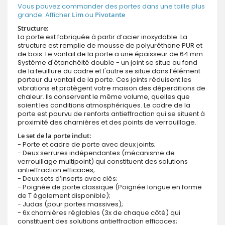
Vous pouvez commander des portes dans une taille plus
grande. Afficher
Lim
ou
Pivotante
Structure:
La porte est fabriquée à partir d’acier inoxydable. La
structure est remplie de mousse de polyuréthane PUR et
de bois. Le vantail de la porte a une épaisseur de 64 mm.
Système d'étanchéité double - un joint se situe au fond
de la feuillure du cadre et l'autre se situe dans l’élément
porteur du vantail de la porte. Ces joints réduisent les
vibrations et protègent votre maison des déperditions de
chaleur. Ils conservent le même volume, quelles que
soient les conditions atmosphériques. Le cadre de la
porte est pourvu de renforts antieffraction qui se situent à
proximité des charnières et des points de verrouillage.
Le set de la porte inclut:
- Porte et cadre de porte avec deux joints;
- Deux serrures indépendantes (mécanisme de
verrouillage multipoint) qui constituent des solutions
antieffraction efficaces;
- Deux sets d’inserts avec clés;
- Poignée de porte classique (Poignée longue en forme
de T également disponible);
- Judas (pour portes massives);
- 6x charnières réglables (3x de chaque côté) qui
constituent des solutions antieffraction efficaces;