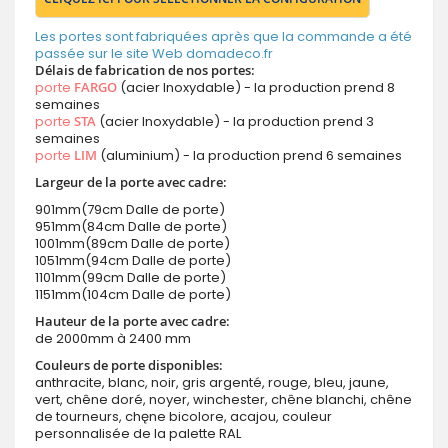
Les portes sont fabriquées après que la commande a été
passée sur le site Web domadeco.fr
Délais de fabrication de nos portes:
porte
FARGO
(acier Inoxydable) - la production prend 8
semaines
porte
STA
(acier Inoxydable) - la production prend 3
semaines
porte
LIM
(aluminium) - la production prend 6 semaines
Largeur de la porte avec cadre:
901mm(79cm Dalle de porte)
951mm(84cm Dalle de porte)
1001mm(89cm Dalle de porte)
1051mm(94cm Dalle de porte)
1101mm(99cm Dalle de porte)
1151mm(104cm Dalle de porte)
Hauteur de la porte avec cadre:
de 2000mm à 2400 mm
Couleurs de porte disponibles:
anthracite, blanc, noir, gris argenté, rouge, bleu, jaune,
vert, chêne doré, noyer, winchester, chêne blanchi, chêne
de tourneurs, chęne bicolore, acajou, couleur
personnalisée de la palette RAL