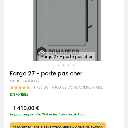
Fargo 27 - porte pas cher
Passer
Fargo 27 - porte pas cher
au
SKU
FARGO 27
début
de
RATING:
1
REVIEW
AJOUTEZ VOTRE COMMENTAIRE
100
100
la
% OF
DISPONIBLE
Galerie
d’images
1 410,00 €
Le prix comprend la TVA et les frais d'expédition.
CLIQUEZ ICI POUR SÉLECTIONNER LA CONFIGURATION