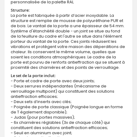
personnalisée de la palette RAL
Structure:
La porte est fabriquée à partir d’acier inoxydable. La
structure est remplie de mousse de polyuréthane PUR et
de bois. Le vantail de la porte a une épaisseur de 54 mm.
Système d'étanchéité double - un joint se situe au fond
de la feuillure du cadre et l'autre se situe dans l’élément
porteur du vantail de la porte. Ces joints réduisent les
vibrations et protègent votre maison des déperditions de
chaleur. Ils conservent le même volume, quelles que
soient les conditions atmosphériques. Le cadre de la
porte est pourvu de renforts antieffraction qui se situent à
proximité des charnières et des points de verrouillage.
Le set de la porte inclut:
- Porte et cadre de porte avec deux joints;
- Deux serrures indépendantes (mécanisme de
verrouillage multipoint) qui constituent des solutions
antieffraction efficaces;
- Deux sets d’inserts avec clés;
- Poignée de porte classique (Poignée longue en forme
de T également disponible);
- Judas (pour portes massives);
- 6x charnières réglables (3x de chaque côté) qui
constituent des solutions antieffraction efficaces;
- Seuil en aluminium avec joint;