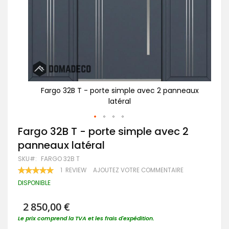
eaux
Fargo 32B T - porte simple avec 2 panneaux
F
latéral
Passer
Fargo 32B T - porte simple avec 2
au
panneaux latéral
début
de
SKU
FARGO 32B T
la
RATING:
1
REVIEW
AJOUTEZ VOTRE COMMENTAIRE
Galerie
100
100
% OF
d’images
DISPONIBLE
2 850,00 €
Le prix comprend la TVA et les frais d'expédition.