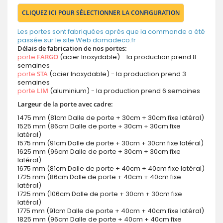
CLIQUEZ ICI POUR SÉLECTIONNER LA CONFIGURATION
Les portes sont fabriquées après que la commande a été
passée sur le site Web domadeco.fr
Délais de fabrication de nos portes:
porte
FARGO
(acier Inoxydable) - la production prend 8
semaines
porte
STA
(acier Inoxydable) - la production prend 3
semaines
porte
LIM
(aluminium) - la production prend 6 semaines
Largeur de la porte avec cadre:
1475 mm (81cm Dalle de porte + 30cm + 30cm fixe latéral)
1525 mm (86cm Dalle de porte + 30cm + 30cm fixe
latéral)
1575 mm (91cm Dalle de porte + 30cm + 30cm fixe latéral)
1625 mm (96cm Dalle de porte + 30cm + 30cm fixe
latéral)
1675 mm (81cm Dalle de porte + 40cm + 40cm fixe latéral)
1725 mm (86cm Dalle de porte + 40cm + 40cm fixe
latéral)
1725 mm (106cm Dalle de porte + 30cm + 30cm fixe
latéral)
1775 mm (91cm Dalle de porte + 40cm + 40cm fixe latéral)
1825 mm (96cm Dalle de porte + 40cm + 40cm fixe