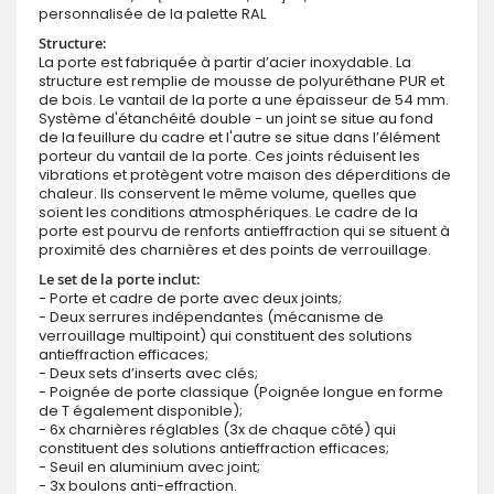
personnalisée de la palette RAL
Structure:
La porte est fabriquée à partir d’acier inoxydable. La
structure est remplie de mousse de polyuréthane PUR et
de bois. Le vantail de la porte a une épaisseur de 54 mm.
Système d'étanchéité double - un joint se situe au fond
de la feuillure du cadre et l'autre se situe dans l’élément
porteur du vantail de la porte. Ces joints réduisent les
vibrations et protègent votre maison des déperditions de
chaleur. Ils conservent le même volume, quelles que
soient les conditions atmosphériques. Le cadre de la
porte est pourvu de renforts antieffraction qui se situent à
proximité des charnières et des points de verrouillage.
Le set de la porte inclut:
- Porte et cadre de porte avec deux joints;
- Deux serrures indépendantes (mécanisme de
verrouillage multipoint) qui constituent des solutions
antieffraction efficaces;
- Deux sets d’inserts avec clés;
- Poignée de porte classique (Poignée longue en forme
de T également disponible);
- 6x charnières réglables (3x de chaque côté) qui
constituent des solutions antieffraction efficaces;
- Seuil en aluminium avec joint;
- 3x boulons anti-effraction.