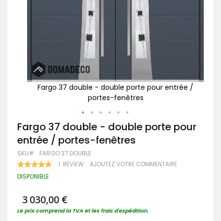
rée /
Fargo 37 double - double porte pour entrée /
F
portes-fenêtres
Passer
Fargo 37 double - double porte pour
au
entrée / portes-fenêtres
début
de
SKU
FARGO 37 DOUBLE
la
RATING:
1
REVIEW
AJOUTEZ VOTRE COMMENTAIRE
Galerie
100
100
% OF
d’images
DISPONIBLE
3 030,00 €
Le prix comprend la TVA et les frais d'expédition.