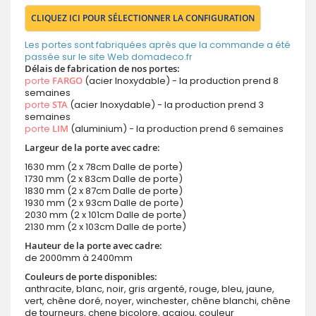
CLIQUEZ ICI POUR SÉLECTIONNER LA CONFIGURATION
Les portes sont fabriquées après que la commande a été
passée sur le site Web domadeco.fr
Délais de fabrication de nos portes:
porte
FARGO
(acier Inoxydable) - la production prend 8
semaines
porte
STA
(acier Inoxydable) - la production prend 3
semaines
porte
LIM
(aluminium) - la production prend 6 semaines
Largeur de la porte avec cadre:
1630 mm (2 x 78cm Dalle de porte)
1730 mm (2 x 83cm Dalle de porte)
1830 mm (2 x 87cm Dalle de porte)
1930 mm (2 x 93cm Dalle de porte)
2030 mm (2 x 101cm Dalle de porte)
2130 mm (2 x 103cm Dalle de porte)
Hauteur de la porte avec cadre:
de 2000mm à 2400mm
Couleurs de porte disponibles:
anthracite, blanc, noir, gris argenté, rouge, bleu, jaune,
vert, chêne doré, noyer, winchester, chêne blanchi, chêne
de tourneurs, chęne bicolore, acajou, couleur