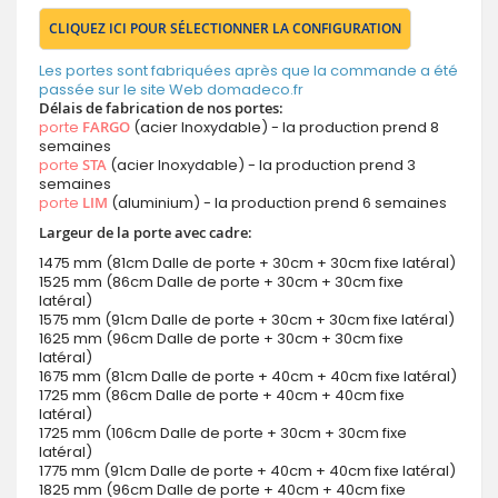
CLIQUEZ ICI POUR SÉLECTIONNER LA CONFIGURATION
Les portes sont fabriquées après que la commande a été
passée sur le site Web domadeco.fr
Délais de fabrication de nos portes:
porte
FARGO
(acier Inoxydable) - la production prend 8
semaines
porte
STA
(acier Inoxydable) - la production prend 3
semaines
porte
LIM
(aluminium) - la production prend 6 semaines
Largeur de la porte avec cadre:
1475 mm (81cm Dalle de porte + 30cm + 30cm fixe latéral)
1525 mm (86cm Dalle de porte + 30cm + 30cm fixe
latéral)
1575 mm (91cm Dalle de porte + 30cm + 30cm fixe latéral)
1625 mm (96cm Dalle de porte + 30cm + 30cm fixe
latéral)
1675 mm (81cm Dalle de porte + 40cm + 40cm fixe latéral)
1725 mm (86cm Dalle de porte + 40cm + 40cm fixe
latéral)
1725 mm (106cm Dalle de porte + 30cm + 30cm fixe
latéral)
1775 mm (91cm Dalle de porte + 40cm + 40cm fixe latéral)
1825 mm (96cm Dalle de porte + 40cm + 40cm fixe