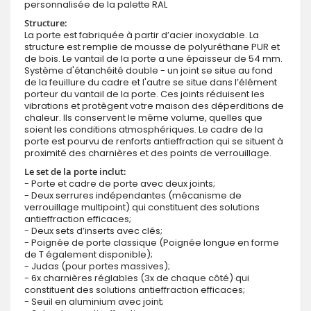
personnalisée de la palette RAL
Structure:
La porte est fabriquée à partir d’acier inoxydable. La
structure est remplie de mousse de polyuréthane PUR et
de bois. Le vantail de la porte a une épaisseur de 54 mm.
Système d'étanchéité double - un joint se situe au fond
de la feuillure du cadre et l'autre se situe dans l’élément
porteur du vantail de la porte. Ces joints réduisent les
vibrations et protègent votre maison des déperditions de
chaleur. Ils conservent le même volume, quelles que
soient les conditions atmosphériques. Le cadre de la
porte est pourvu de renforts antieffraction qui se situent à
proximité des charnières et des points de verrouillage.
Le set de la porte inclut:
- Porte et cadre de porte avec deux joints;
- Deux serrures indépendantes (mécanisme de
verrouillage multipoint) qui constituent des solutions
antieffraction efficaces;
- Deux sets d’inserts avec clés;
- Poignée de porte classique (Poignée longue en forme
de T également disponible);
- Judas (pour portes massives);
- 6x charnières réglables (3x de chaque côté) qui
constituent des solutions antieffraction efficaces;
- Seuil en aluminium avec joint;