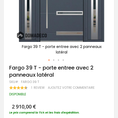
eaux
Fargo 39 T - porte entree avec 2 panneaux
latéral
Passer
Fargo 39 T - porte entree avec 2
au
panneaux latéral
début
de
SKU
FARGO 39 T
la
RATING:
1
REVIEW
AJOUTEZ VOTRE COMMENTAIRE
Galerie
90
100
% OF
d’images
DISPONIBLE
2 910,00 €
Le prix comprend la TVA et les frais d'expédition.