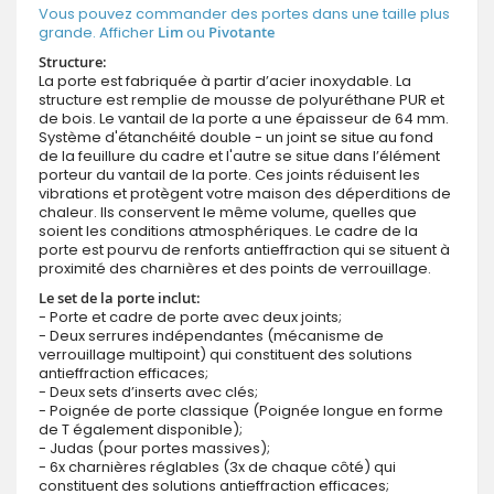
Vous pouvez commander des portes dans une taille plus
grande. Afficher
Lim
ou
Pivotante
Structure:
La porte est fabriquée à partir d’acier inoxydable. La
structure est remplie de mousse de polyuréthane PUR et
de bois. Le vantail de la porte a une épaisseur de 64 mm.
Système d'étanchéité double - un joint se situe au fond
de la feuillure du cadre et l'autre se situe dans l’élément
porteur du vantail de la porte. Ces joints réduisent les
vibrations et protègent votre maison des déperditions de
chaleur. Ils conservent le même volume, quelles que
soient les conditions atmosphériques. Le cadre de la
porte est pourvu de renforts antieffraction qui se situent à
proximité des charnières et des points de verrouillage.
Le set de la porte inclut:
- Porte et cadre de porte avec deux joints;
- Deux serrures indépendantes (mécanisme de
verrouillage multipoint) qui constituent des solutions
antieffraction efficaces;
- Deux sets d’inserts avec clés;
- Poignée de porte classique (Poignée longue en forme
de T également disponible);
- Judas (pour portes massives);
- 6x charnières réglables (3x de chaque côté) qui
constituent des solutions antieffraction efficaces;