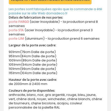
Les portes sont fabriquées après que la commande a été
passée sur le site Web domadeco.fr
Délais de fabrication de nos portes:
porte
FARGO
(acier Inoxydable) - la production prend 8
semaines
porte
STA
(acier Inoxydable) - la production prend 3
semaines
porte
LIM
(aluminium) - la production prend 6 semaines
Largeur de la porte avec cadre:
901mm(79cm Dalle de porte)
951mm(84cm Dalle de porte)
1001mm(89cm Dalle de porte)
1051mm(94cm Dalle de porte)
1101mm(99cm Dalle de porte)
1151mm(104cm Dalle de porte)
Hauteur de la porte avec cadre:
de 2000mm à 2400 mm
Couleurs de porte disponibles:
anthracite, blanc, noir, gris argenté, rouge, bleu, jaune,
vert, chêne doré, noyer, winchester, chêne blanchi, chêne
de tourneurs, chęne bicolore, acajou, couleur
personnalisée de la palette RAL