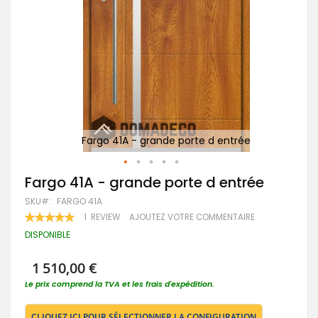
F
Fargo 41A - grande porte d entrée
Passer
Fargo 41A - grande porte d entrée
au
SKU
FARGO 41A
début
de
RATING:
1
REVIEW
AJOUTEZ VOTRE COMMENTAIRE
100
100
la
% OF
DISPONIBLE
Galerie
d’images
1 510,00 €
Le prix comprend la TVA et les frais d'expédition.
CLIQUEZ ICI POUR SÉLECTIONNER LA CONFIGURATION