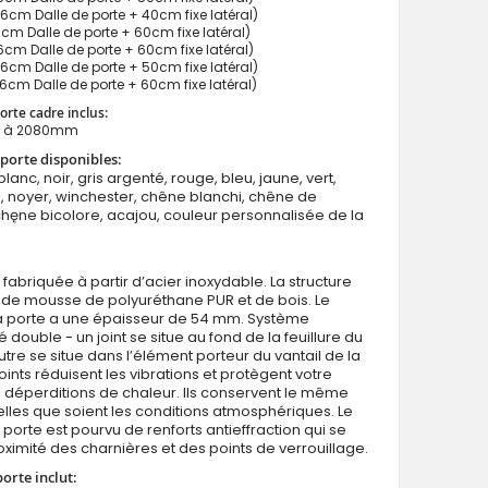
cm Dalle de porte + 40cm fixe latéral)
m Dalle de porte + 60cm fixe latéral)
m Dalle de porte + 60cm fixe latéral)
cm Dalle de porte + 50cm fixe latéral)
cm Dalle de porte + 60cm fixe latéral)
orte cadre inclus:
 à 2080mm
Fargo 41 DB - porte de entrada sécurisée panneau lat
porte disponibles:
blanc, noir, gris argenté, rouge, bleu, jaune, vert,
 noyer, winchester, chêne blanchi, chêne de
chęne bicolore, acajou, couleur personnalisée de la
 fabriquée à partir d’acier inoxydable. La structure
 de mousse de polyuréthane PUR et de bois. Le
la porte a une épaisseur de 54 mm. Système
 double - un joint se situe au fond de la feuillure du
utre se situe dans l’élément porteur du vantail de la
oints réduisent les vibrations et protègent votre
déperditions de chaleur. Ils conservent le même
lles que soient les conditions atmosphériques. Le
 porte est pourvu de renforts antieffraction qui se
roximité des charnières et des points de verrouillage.
porte inclut: