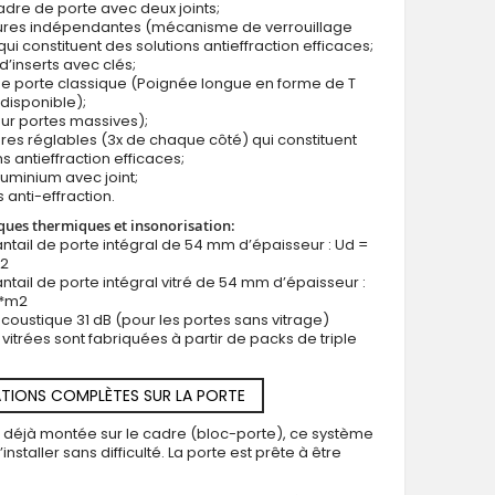
cadre de porte avec deux joints;
rures indépendantes (mécanisme de verrouillage
qui constituent des solutions antieffraction efficaces;
d’inserts avec clés;
e porte classique (Poignée longue en forme de T
disponible);
ur portes massives);
ères réglables (3x de chaque côté) qui constituent
s antieffraction efficaces;
luminium avec joint;
 anti-effraction.
ques thermiques et insonorisation:
antail de porte intégral de 54 mm d’épaisseur : Ud =
m2
antail de porte intégral vitré de 54 mm d’épaisseur :
K*m2
 acoustique 31 dB (pour les portes sans vitrage)
 vitrées sont fabriquées à partir de packs de triple
TIONS COMPLÈTES SUR LA PORTE
t déjà montée sur le cadre (bloc-porte), ce système
installer sans difficulté. La porte est prête à être