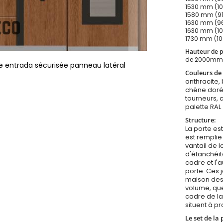
1530 mm (106
1580 mm (91c
1630 mm (96c
1630 mm (106
1730 mm (106
Hauteur de p
de 2000mm
de entrada sécurisée panneau latéral
Couleurs de 
anthracite, 
chêne doré,
tourneurs, 
palette RAL
Structure:
La porte est
est remplie
vantail de 
d'étanchéité
cadre et l'a
porte. Ces j
maison des 
volume, que
cadre de la
situent à p
Le set de la 