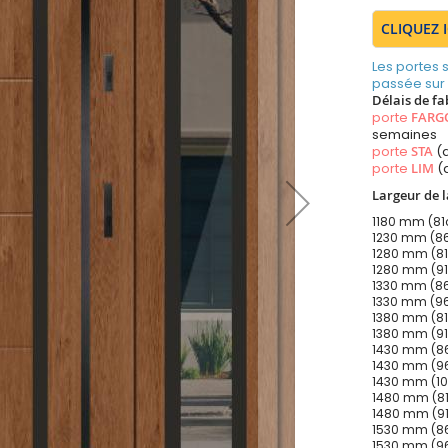
CLIQUEZ 
Les portes
passée sur
Délais de fa
porte
FARG
semaines
porte
STA
(a
porte
LIM
(
Largeur de l
1180 mm (81c
1230 mm (86c
1280 mm (81c
1280 mm (91c
1330 mm (86c
1330 mm (96c
1380 mm (81c
1380 mm (91c
1430 mm (86c
1430 mm (96c
1430 mm (106
1480 mm (81c
1480 mm (91c
1530 mm (86c
1530 mm (96c