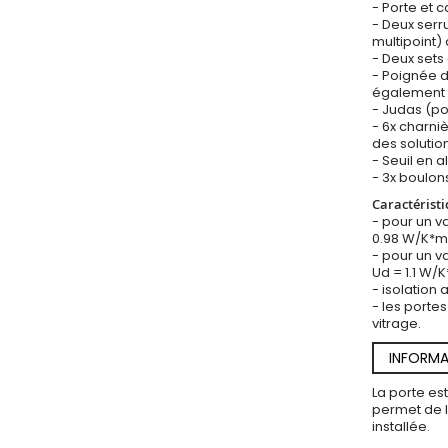
- Porte et 
- Deux ser
multipoint) 
- Deux sets 
- Poignée d
également 
- Judas (po
- 6x charni
des solution
- Seuil en a
- 3x boulons
Caractéristi
- pour un v
0.98 W/K*
- pour un v
Ud = 1.1 W/
- isolation
- les portes
vitrage.
INFORMA
La porte es
permet de l’
installée.