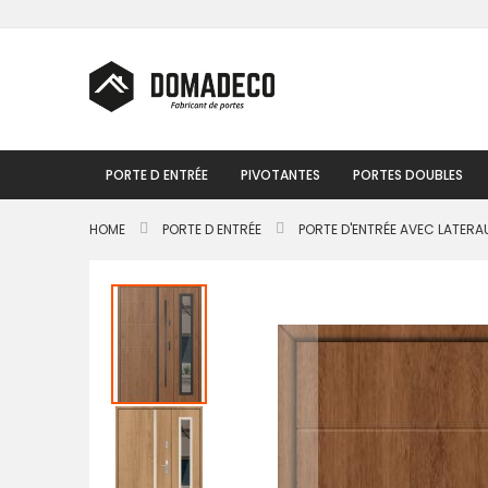
Skip
to
Content
PORTE D ENTRÉE
PIVOTANTES
PORTES DOUBLES
HOME
PORTE D ENTRÉE
PORTE D'ENTRÉE AVEC LATERA
Passer
à
la
fin
de
la
galerie
d’images