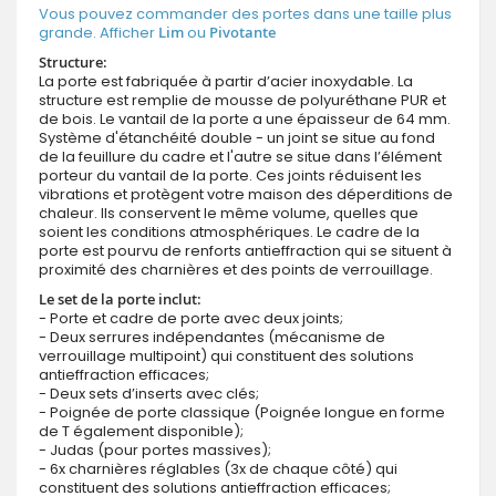
Vous pouvez commander des portes dans une taille plus
grande. Afficher
Lim
ou
Pivotante
Structure:
La porte est fabriquée à partir d’acier inoxydable. La
structure est remplie de mousse de polyuréthane PUR et
de bois. Le vantail de la porte a une épaisseur de 64 mm.
Système d'étanchéité double - un joint se situe au fond
de la feuillure du cadre et l'autre se situe dans l’élément
porteur du vantail de la porte. Ces joints réduisent les
vibrations et protègent votre maison des déperditions de
chaleur. Ils conservent le même volume, quelles que
soient les conditions atmosphériques. Le cadre de la
porte est pourvu de renforts antieffraction qui se situent à
proximité des charnières et des points de verrouillage.
Le set de la porte inclut:
- Porte et cadre de porte avec deux joints;
- Deux serrures indépendantes (mécanisme de
verrouillage multipoint) qui constituent des solutions
antieffraction efficaces;
- Deux sets d’inserts avec clés;
- Poignée de porte classique (Poignée longue en forme
de T également disponible);
- Judas (pour portes massives);
- 6x charnières réglables (3x de chaque côté) qui
constituent des solutions antieffraction efficaces;