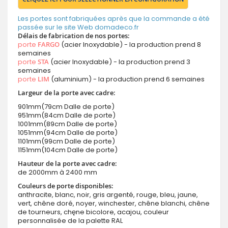
Les portes sont fabriquées après que la commande a été
passée sur le site Web domadeco.fr
Délais de fabrication de nos portes:
porte
FARGO
(acier Inoxydable) - la production prend 8
semaines
porte
STA
(acier Inoxydable) - la production prend 3
semaines
porte
LIM
(aluminium) - la production prend 6 semaines
Largeur de la porte avec cadre:
901mm(79cm Dalle de porte)
951mm(84cm Dalle de porte)
1001mm(89cm Dalle de porte)
1051mm(94cm Dalle de porte)
1101mm(99cm Dalle de porte)
1151mm(104cm Dalle de porte)
Hauteur de la porte avec cadre:
de 2000mm à 2400 mm
Couleurs de porte disponibles:
anthracite, blanc, noir, gris argenté, rouge, bleu, jaune,
vert, chêne doré, noyer, winchester, chêne blanchi, chêne
de tourneurs, chęne bicolore, acajou, couleur
personnalisée de la palette RAL