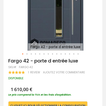
Fargo 42 - porte d entrée luxe
Passer
Fargo 42 - porte d entrée luxe
au
SKU
FARGO 42
début
de
RATING:
1
REVIEW
AJOUTEZ VOTRE COMMENTAIRE
100
100
la
% OF
DISPONIBLE
Galerie
d’images
1 610,00 €
Le prix comprend la TVA et les frais d'expédition.
CLIQUEZ ICI POUR SÉLECTIONNER LA CONFIGURATION