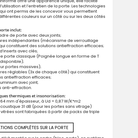
uniforme offre une apparence unique, elle facilite
utilisation et l’entretien de la porte. Les technologies
qui ont permis de les concevoir vous permettent
différentes couleurs sur un côté ou sur les deux côtés
porte inclut:
cadre de porte avec deux joints;
rures indépendantes (mécanisme de verrouillage
qui constituent des solutions antieffraction efficaces;
d’inserts avec clés;
e porte classique (Poignée longue en forme de T
disponible);
ur portes massives);
ères réglables (3x de chaque côté) qui constituent
s antieffraction efficaces;
luminium avec joint;
 anti-effraction.
ques thermiques et insonorisation:
e 64 mm d'épaisseur, à Ud = 0,87 W/K*m2
 acoustique 31 dB (pour les portes sans vitrage)
 vitrées sont fabriquées à partir de packs de triple
TIONS COMPLÈTES SUR LA PORTE