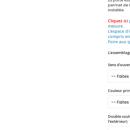
La porte es
permet de l’
installée.
Cliquez ici
mesure.
L'espace d'
compris en
Foire aux 
L'assemblag
Sens d'ouver
Couleur prin
Double coule
l'extérieur)