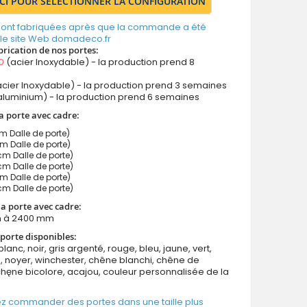
ICI POUR SÉLECTIONNER LA CONFIGURATION
 sont fabriquées après que la commande a été
 le site Web domadeco.fr
brication de nos portes:
O
(acier Inoxydable) - la production prend 8
cier Inoxydable) - la production prend 3 semaines
aluminium) - la production prend 6 semaines
a porte avec cadre:
Dalle de porte)
Dalle de porte)
 Dalle de porte)
 Dalle de porte)
 Dalle de porte)
m Dalle de porte)
a porte avec cadre:
 à 2400 mm
porte disponibles:
blanc, noir, gris argenté, rouge, bleu, jaune, vert,
 noyer, winchester, chêne blanchi, chêne de
chęne bicolore, acajou, couleur personnalisée de la
z commander des portes dans une taille plus