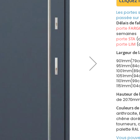
CLIQUEZ 
Les portes
passée sur
Délais de fa
porte
FARG
semaines
porte
STA
(a
porte
LIM
(
Largeur de l
901mm(79cm 
951mm(84cm 
1001mm(89cm
1051mm(94cm
1101mm(99cm
1151mm(104c
Hauteur de l
de 2070mm
Couleurs de 
anthracite, 
chêne doré,
tourneurs, 
palette RAL
Vous pouve