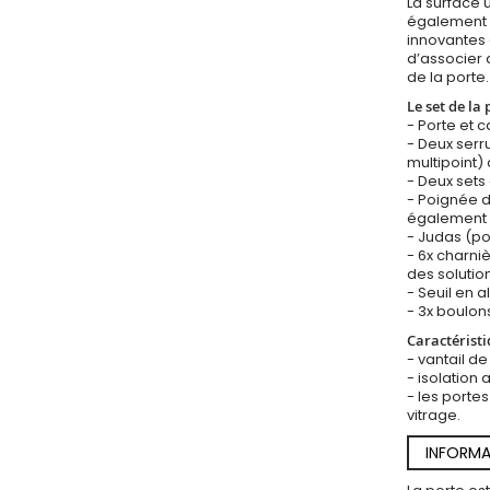
La surface 
également l’
innovantes 
d’associer 
de la porte.
Le set de la 
- Porte et 
- Deux ser
multipoint) 
- Deux sets 
- Poignée d
également 
- Judas (po
- 6x charni
des solution
- Seuil en a
- 3x boulons
Caractéristi
- vantail d
- isolation
- les portes
vitrage.
INFORMA