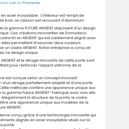
icher
Lim
ou
Pivotante
 en acier inoxydable . L'intérieur est rempli de
e bois. Le caisson est recouvert d'aluminium
 de la gamme FUTURE ARGENT disposent d’un design
nique. Ces créations innovantes de Domadeco
Fargo Fi04C - porte d entrée simple
 cadre fin en ARGENT qui est subtilement aligné avec
et elles permettent d’associer deux couleurs
r un cadre ARGENT. Notre entreprise a conçu et
se ce design unique.
 ARGENT et le vitrage innovants de cette porte sont
attant pour renforcer l’aspect uniforme de la
e est conçue selon un concept innovant:
on d’un vitrage parfaitement adapté et d’une porte
. Cette méthode confère une apparence unique aux
 la gamme Future ARGENT ! Fabriqué avec soin afin
 élégamment la structure de la porte, le cadre
fère une apparence unique aux modèles de la
ure ARGENT.
erne conçu grâce à une technologie innovante qui
éléments alignés en acier inoxydable situés sur la
la porte.