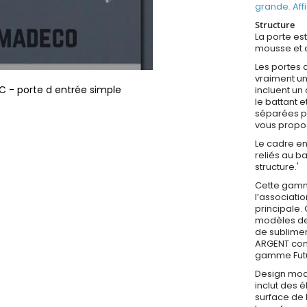
grande. Aff
Structure
La porte est
mousse et d
Les portes
vraiment u
C - porte d entrée simple
incluent un
le battant 
séparées pa
vous propo
Le cadre en
reliés au b
structure.'
Cette gamm
l’associati
principale
modèles de
de sublimer
ARGENT con
gamme Fut
Design mod
inclut des 
surface de 