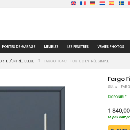
PORTES DE GARAGE
MEUBLES
LES FENÊTRES
VRAIES PHOTOS
ORTE D'ENTRÉE BLEUE
FARGO FI04C - PORTE D ENTRÉE SIMPLE
Fargo F
SKU
FARG
DISPONIBLE
1 840,00
Le prix compre