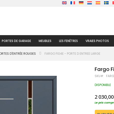
PORTES DE GARAGE
MEUBLES
LES FENÊTRES
VRAIES PHOTOS
ORTES D'ENTRÉE ROUGES
FARGO FI04E - PORTE D ENTREE LARGE
Fargo F
SKU
FARG
DISPONIBLE
2 030,00
Le prix compre