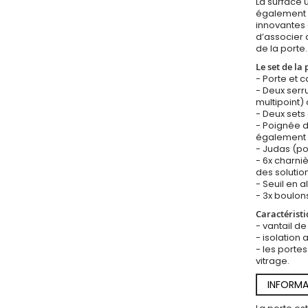
La surface 
également l’
innovantes 
d’associer 
de la porte.
Le set de la 
- Porte et 
- Deux ser
multipoint) 
- Deux sets 
- Poignée d
également 
- Judas (po
- 6x charni
des solution
- Seuil en a
- 3x boulons
Caractéristi
- vantail d
- isolation
- les portes
vitrage.
INFORMA