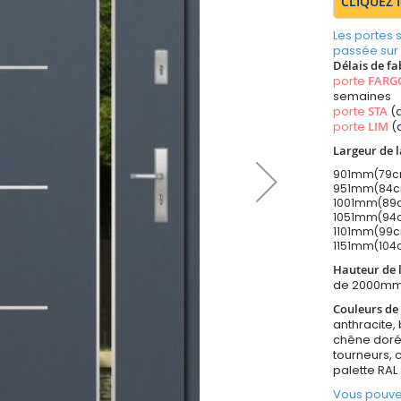
CLIQUEZ 
Les portes
passée sur
Délais de fa
porte
FARG
semaines
porte
STA
(a
porte
LIM
(
Largeur de l
901mm(79cm 
951mm(84cm 
1001mm(89cm
1051mm(94cm
1101mm(99cm
1151mm(104c
Hauteur de l
de 2000mm
Couleurs de 
anthracite, 
chêne doré,
tourneurs, 
palette RAL
Vous pouve