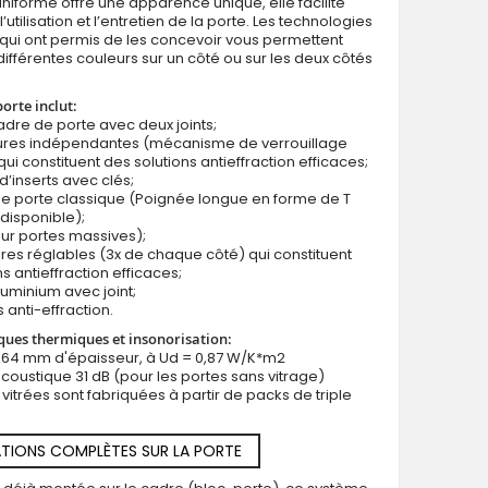
uniforme offre une apparence unique, elle facilite
utilisation et l’entretien de la porte. Les technologies
qui ont permis de les concevoir vous permettent
différentes couleurs sur un côté ou sur les deux côtés
porte inclut:
cadre de porte avec deux joints;
rures indépendantes (mécanisme de verrouillage
qui constituent des solutions antieffraction efficaces;
d’inserts avec clés;
e porte classique (Poignée longue en forme de T
disponible);
ur portes massives);
ères réglables (3x de chaque côté) qui constituent
s antieffraction efficaces;
luminium avec joint;
 anti-effraction.
ques thermiques et insonorisation:
e 64 mm d'épaisseur, à Ud = 0,87 W/K*m2
 acoustique 31 dB (pour les portes sans vitrage)
 vitrées sont fabriquées à partir de packs de triple
TIONS COMPLÈTES SUR LA PORTE