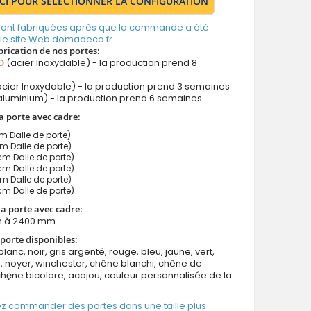
ICI POUR SÉLECTIONNER LA CONFIGURATION
 sont fabriquées après que la commande a été
 le site Web domadeco.fr
brication de nos portes:
O
(acier Inoxydable) - la production prend 8
cier Inoxydable) - la production prend 3 semaines
aluminium) - la production prend 6 semaines
a porte avec cadre:
Dalle de porte)
Dalle de porte)
 Dalle de porte)
 Dalle de porte)
 Dalle de porte)
m Dalle de porte)
a porte avec cadre:
 à 2400 mm
porte disponibles:
blanc, noir, gris argenté, rouge, bleu, jaune, vert,
 noyer, winchester, chêne blanchi, chêne de
chęne bicolore, acajou, couleur personnalisée de la
z commander des portes dans une taille plus