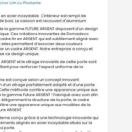
icher
Lim
ou
Pivotante
 en acier inoxydable . L'intérieur est rempli de
e bois. Le caisson est recouvert d'aluminium
 de la gamme FUTURE ARGENT disposent d’un design
nique. Ces créations innovantes de Domadeco
Fargo Fi04E - porte d entree large
 cadre fin en ARGENT qui est subtilement aligné avec
et elles permettent d’associer deux couleurs
r un cadre ARGENT. Notre entreprise a conçu et
se ce design unique.
 ARGENT et le vitrage innovants de cette porte sont
attant pour renforcer l’aspect uniforme de la
e est conçue selon un concept innovant:
on d’un vitrage parfaitement adapté et d’une porte
. Cette méthode confère une apparence unique aux
 la gamme Future ARGENT ! Fabriqué avec soin afin
 élégamment la structure de la porte, le cadre
fère une apparence unique aux modèles de la
ure ARGENT.
erne conçu grâce à une technologie innovante qui
éléments alignés en acier inoxydable situés sur la
la porte.