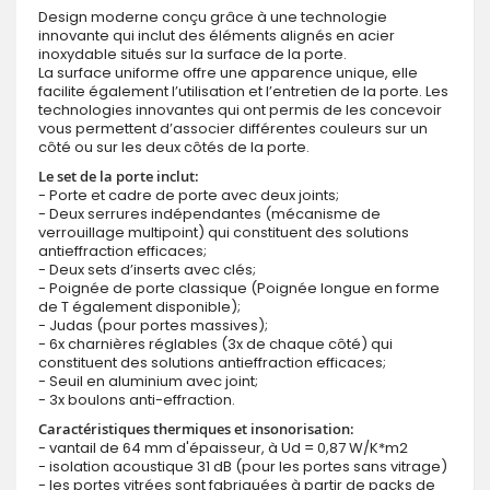
Design moderne conçu grâce à une technologie
innovante qui inclut des éléments alignés en acier
inoxydable situés sur la surface de la porte.
La surface uniforme offre une apparence unique, elle
facilite également l’utilisation et l’entretien de la porte. Les
technologies innovantes qui ont permis de les concevoir
vous permettent d’associer différentes couleurs sur un
côté ou sur les deux côtés de la porte.
Le set de la porte inclut:
- Porte et cadre de porte avec deux joints;
- Deux serrures indépendantes (mécanisme de
verrouillage multipoint) qui constituent des solutions
antieffraction efficaces;
- Deux sets d’inserts avec clés;
- Poignée de porte classique (Poignée longue en forme
de T également disponible);
- Judas (pour portes massives);
- 6x charnières réglables (3x de chaque côté) qui
constituent des solutions antieffraction efficaces;
- Seuil en aluminium avec joint;
- 3x boulons anti-effraction.
Caractéristiques thermiques et insonorisation:
- vantail de 64 mm d'épaisseur, à Ud = 0,87 W/K*m2
- isolation acoustique 31 dB (pour les portes sans vitrage)
- les portes vitrées sont fabriquées à partir de packs de