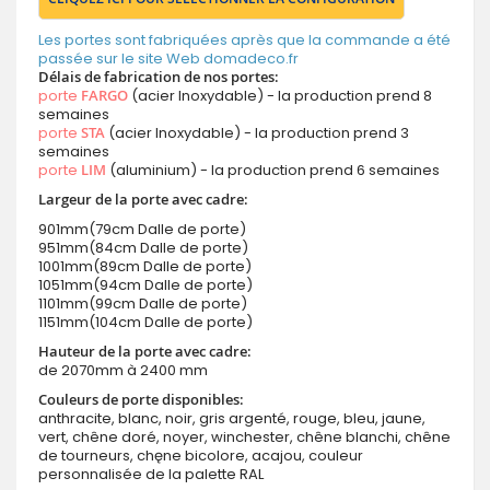
Les portes sont fabriquées après que la commande a été
passée sur le site Web domadeco.fr
Délais de fabrication de nos portes:
porte
FARGO
(acier Inoxydable) - la production prend 8
semaines
porte
STA
(acier Inoxydable) - la production prend 3
semaines
porte
LIM
(aluminium) - la production prend 6 semaines
Largeur de la porte avec cadre:
901mm(79cm Dalle de porte)
951mm(84cm Dalle de porte)
1001mm(89cm Dalle de porte)
1051mm(94cm Dalle de porte)
1101mm(99cm Dalle de porte)
1151mm(104cm Dalle de porte)
Hauteur de la porte avec cadre:
de 2070mm à 2400 mm
Couleurs de porte disponibles:
anthracite, blanc, noir, gris argenté, rouge, bleu, jaune,
vert, chêne doré, noyer, winchester, chêne blanchi, chêne
de tourneurs, chęne bicolore, acajou, couleur
personnalisée de la palette RAL