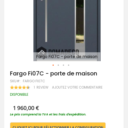
Fargo Fi07C - porte de maison
Passer
Fargo Fi07C - porte de maison
au
SKU
FARGO FI07C
début
de
RATING:
1
REVIEW
AJOUTEZ VOTRE COMMENTAIRE
90
100
la
% OF
DISPONIBLE
Galerie
d’images
1 960,00 €
Le prix comprend la TVA et les frais d'expédition.
CLIQUEZ ICI POUR SÉLECTIONNER LA CONFIGURATION