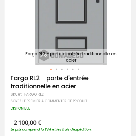
e en
Fargo RL2 - porte d'entrée traditionnelle en
acier
Passer
Fargo RL2 - porte d'entrée
au
traditionnelle en acier
début
de
SKU
FARGO RL2
la
SOYEZ LE PREMIER À COMMENTER CE PRODUIT
Galerie
d’images
DISPONIBLE
2 100,00 €
Le prix comprend la TVA et les frais d'expédition.