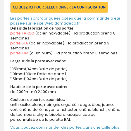
CLIQUEZ ICI POUR SÉLECTIONNER LA CONFIGURATION
Les portes sont fabriquées après que la commande a été
passée sur le site Web domadeco.fr
Délais de fabrication de nos portes:
porte
FARGO
(acier Inoxydable) - la production prend 8
semaines
porte
STA
(acier Inoxydable) - la production prend 3
semaines
porte
LIM
(aluminium) - la production prend 6 semaines
Largeur de la porte avec cadre:
1051mm(94cm Dalle de porte)
1101mm(99cm Dalle de porte)
1151mm(104cm Dalle de porte)
Hauteur de la porte avec cadre:
de 2000mm à 2400 mm
Couleurs de porte disponibles:
anthracite, blanc, noir, gris argenté, rouge, bleu, jaune,
vert, chêne doré, noyer, winchester, chêne blanchi, chêne
de tourneurs, chęne bicolore, acajou, couleur
personnalisée de la palette RAL
Vous pouvez commander des portes dans une taille plus