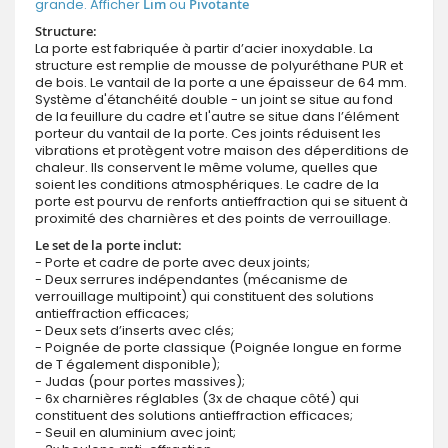
grande. Afficher
Lim
ou
Pivotante
Structure:
La porte est fabriquée à partir d’acier inoxydable. La
structure est remplie de mousse de polyuréthane PUR et
de bois. Le vantail de la porte a une épaisseur de 64 mm.
Système d'étanchéité double - un joint se situe au fond
de la feuillure du cadre et l'autre se situe dans l’élément
porteur du vantail de la porte. Ces joints réduisent les
vibrations et protègent votre maison des déperditions de
chaleur. Ils conservent le même volume, quelles que
soient les conditions atmosphériques. Le cadre de la
porte est pourvu de renforts antieffraction qui se situent à
proximité des charnières et des points de verrouillage.
Le set de la porte inclut:
- Porte et cadre de porte avec deux joints;
- Deux serrures indépendantes (mécanisme de
verrouillage multipoint) qui constituent des solutions
antieffraction efficaces;
- Deux sets d’inserts avec clés;
- Poignée de porte classique (Poignée longue en forme
de T également disponible);
- Judas (pour portes massives);
- 6x charnières réglables (3x de chaque côté) qui
constituent des solutions antieffraction efficaces;
- Seuil en aluminium avec joint;