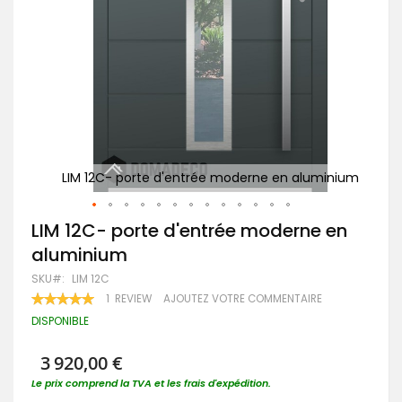
minium
LIM 12C- porte d'entrée moderne en aluminium
LI
Passer
LIM 12C- porte d'entrée moderne en
au
aluminium
début
de
SKU
LIM 12C
la
RATING:
1
REVIEW
AJOUTEZ VOTRE COMMENTAIRE
Galerie
100
100
% OF
d’images
DISPONIBLE
3 920,00 €
Le prix comprend la TVA et les frais d'expédition.