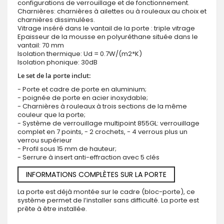
configurations de verrouillage et de fonctionnement.
Charnières: charnières à ailettes ou à rouleaux au choix et
charnières dissimulées.
Vitrage inséré dans le vantail de la porte : triple vitrage
Epaisseur de la mousse en polyuréthane située dans le
vantail: 70 mm
Isolation thermique: Ud = 0.7W/(m2*K)
Isolation phonique: 30dB
Le set de la porte inclut:
- Porte et cadre de porte en aluminium;
- poignée de porte en acier inoxydable;
- Charnières à rouleaux à trois sections de la même
couleur que la porte;
- Système de verrouillage multipoint 855GL: verrouillage
complet en 7 points, - 2 crochets, - 4 verrous plus un
verrou supérieur
- Profil sous 15 mm de hauteur;
- Serrure à insert anti-effraction avec 5 clés
INFORMATIONS COMPLÈTES SUR LA PORTE
La porte est déjà montée sur le cadre (bloc-porte), ce
système permet de l’installer sans difficulté. La porte est
prête à être installée.