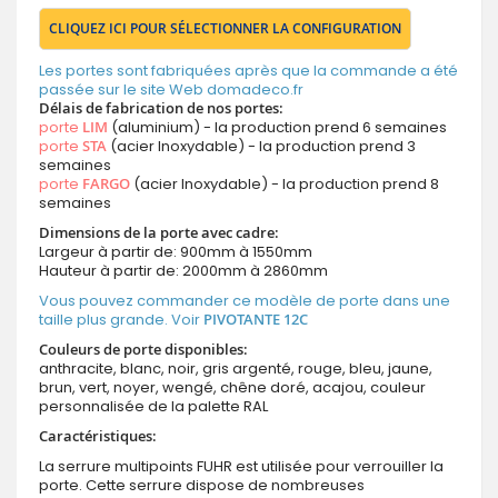
CLIQUEZ ICI POUR SÉLECTIONNER LA CONFIGURATION
Les portes sont fabriquées après que la commande a été
passée sur le site Web domadeco.fr
Délais de fabrication de nos portes:
porte
LIM
(aluminium) - la production prend 6 semaines
porte
STA
(acier Inoxydable) - la production prend 3
semaines
porte
FARGO
(acier Inoxydable) - la production prend 8
semaines
Dimensions de la porte avec cadre:
Largeur à partir de: 900mm à 1550mm
Hauteur à partir de: 2000mm à 2860mm
Vous pouvez commander ce modèle de porte dans une
taille plus grande. Voir
PIVOTANTE 12C
Couleurs de porte disponibles:
anthracite, blanc, noir, gris argenté, rouge, bleu, jaune,
brun, vert, noyer, wengé, chêne doré, acajou, couleur
personnalisée de la palette RAL
Caractéristiques:
La serrure multipoints FUHR est utilisée pour verrouiller la
porte. Cette serrure dispose de nombreuses