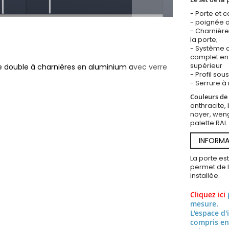
- Porte et 
- poignée d
- Charnière
la porte;
- Système d
complet en 
supérieur
ée double à charnières en aluminium avec verre
- Profil so
- Serrure à 
Couleurs de 
anthracite, 
noyer, weng
palette RAL
INFORMA
La porte es
permet de l’
installée.
Cliquez ici
mesure.
L'espace d'
compris en