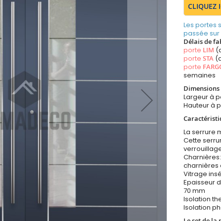
CLIQUEZ 
Les portes
passée sur
Délais de fa
porte
LIM
(
porte
STA
(a
porte
FARG
semaines
Dimensions 
Largeur à 
Hauteur à 
Caractéristi
La serrure m
Cette serr
verrouillag
Charnières:
charnières 
Vitrage insé
Epaisseur d
70 mm
Isolation t
Isolation p
Le set de la 