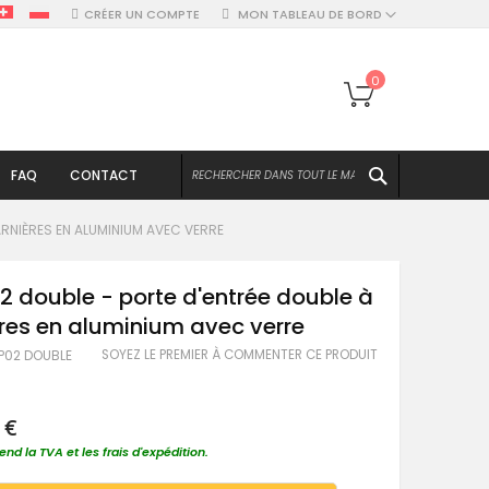
CRÉER UN COMPTE
MON TABLEAU DE BORD
Mon panier
0
CHERCHER
FAQ
CONTACT
ARNIÈRES EN ALUMINIUM AVEC VERRE
2 double - porte d'entrée double à
res en aluminium avec verre
SOYEZ LE PREMIER À COMMENTER CE PRODUIT
AP02 DOUBLE
 €
nd la TVA et les frais d'expédition.