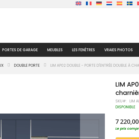
PORTES DE GARAGE
MEUBLES
LES FENÊTRES
VRAIES PHOTOS
UX
DOUBLE PORTE
LIM AP02 DOUBLE - PORTE D'ENTRÉE DOUBLE À CH
LIM AP0
charniè
SKU
LIM 
DISPONIBLE
7 220,00
Le prix compre