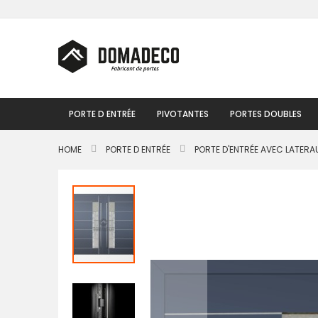
Skip
to
Content
PORTE D ENTRÉE
PIVOTANTES
PORTES DOUBLES
HOME
PORTE D ENTRÉE
PORTE D'ENTRÉE AVEC LATERA
Passer
à
la
fin
de
la
galerie
d’images