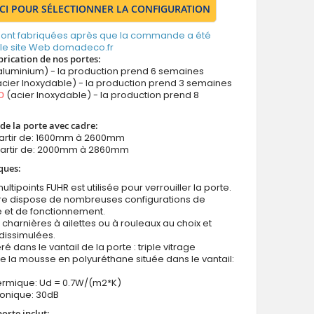
ICI POUR SÉLECTIONNER LA CONFIGURATION
 sont fabriquées après que la commande a été
 le site Web domadeco.fr
brication de nos portes:
aluminium) - la production prend 6 semaines
cier Inoxydable) - la production prend 3 semaines
O
(acier Inoxydable) - la production prend 8
de la porte avec cadre:
partir de: 1600mm à 2600mm
partir de: 2000mm à 2860mm
ques:
ultipoints FUHR est utilisée pour verrouiller la porte.
ure dispose de nombreuses configurations de
e et de fonctionnement.
 charnières à ailettes ou à rouleaux au choix et
dissimulées.
ré dans le vantail de la porte : triple vitrage
e la mousse en polyuréthane située dans le vantail:
hermique: Ud = 0.7W/(m2*K)
honique: 30dB
porte inclut: