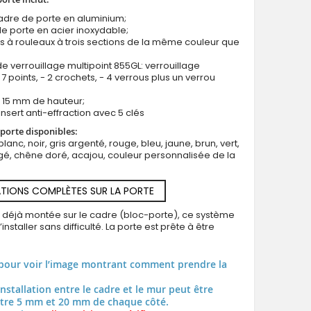
cadre de porte en aluminium;
e porte en acier inoxydable;
s à rouleaux à trois sections de la même couleur que
e verrouillage multipoint 855GL: verrouillage
7 points, - 2 crochets, - 4 verrous plus un verrou
LIM AP02 double - porte d'entrée double à charnières en alumin
us 15 mm de hauteur;
insert anti-effraction avec 5 clés
porte disponibles:
blanc, noir, gris argenté, rouge, bleu, jaune, brun, vert,
é, chêne doré, acajou, couleur personnalisée de la
TIONS COMPLÈTES SUR LA PORTE
t déjà montée sur le cadre (bloc-porte), ce système
installer sans difficulté. La porte est prête à être
pour voir l’image montrant comment prendre la
installation entre le cadre et le mur peut être
tre 5 mm et 20 mm de chaque côté.