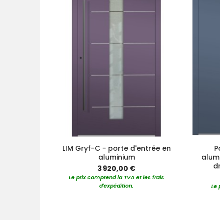
LIM Gryf-C - porte d'entrée en
P
aluminium
alumi
dr
3 920,00 €
Le prix comprend la TVA et les frais
d'expédition.
Le 