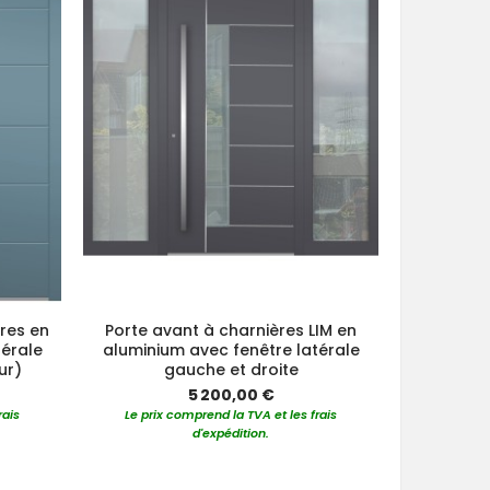
ères en
Porte avant à charnières LIM en
Porte
térale
aluminium avec fenêtre latérale
alum
ur)
gauche et droite
s
5 200,00 €
rais
Le prix comprend la TVA et les frais
Le prix 
d'expédition.