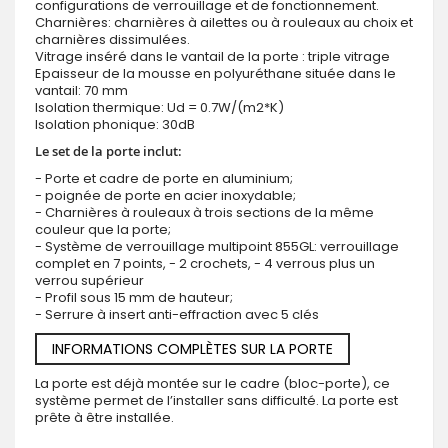
configurations de verrouillage et de fonctionnement.
Charnières: charnières à ailettes ou à rouleaux au choix et
charnières dissimulées.
Vitrage inséré dans le vantail de la porte : triple vitrage
Epaisseur de la mousse en polyuréthane située dans le
vantail: 70 mm
Isolation thermique: Ud = 0.7W/(m2*K)
Isolation phonique: 30dB
Le set de la porte inclut:
- Porte et cadre de porte en aluminium;
- poignée de porte en acier inoxydable;
- Charnières à rouleaux à trois sections de la même
couleur que la porte;
- Système de verrouillage multipoint 855GL: verrouillage
complet en 7 points, - 2 crochets, - 4 verrous plus un
verrou supérieur
- Profil sous 15 mm de hauteur;
- Serrure à insert anti-effraction avec 5 clés
INFORMATIONS COMPLÈTES SUR LA PORTE
La porte est déjà montée sur le cadre (bloc-porte), ce
système permet de l’installer sans difficulté. La porte est
prête à être installée.