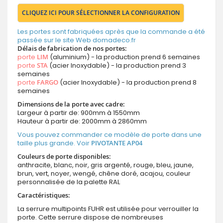
CLIQUEZ ICI POUR SÉLECTIONNER LA CONFIGURATION
Les portes sont fabriquées après que la commande a été
passée sur le site Web domadeco.fr
Délais de fabrication de nos portes:
porte
LIM
(aluminium) - la production prend 6 semaines
porte
STA
(acier Inoxydable) - la production prend 3
semaines
porte
FARGO
(acier Inoxydable) - la production prend 8
semaines
Dimensions de la porte avec cadre:
Largeur à partir de: 900mm à 1550mm
Hauteur à partir de: 2000mm à 2860mm
Vous pouvez commander ce modèle de porte dans une
taille plus grande. Voir
PIVOTANTE AP04
Couleurs de porte disponibles:
anthracite, blanc, noir, gris argenté, rouge, bleu, jaune,
brun, vert, noyer, wengé, chêne doré, acajou, couleur
personnalisée de la palette RAL
Caractéristiques:
La serrure multipoints FUHR est utilisée pour verrouiller la
porte. Cette serrure dispose de nombreuses