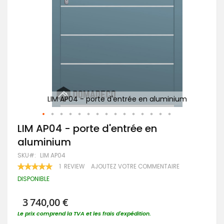
um
LIM AP04 - porte d'entrée en aluminium
Passer
LIM AP04 - porte d'entrée en
au
aluminium
début
de
SKU
LIM AP04
la
RATING:
1
REVIEW
AJOUTEZ VOTRE COMMENTAIRE
Galerie
100
100
% OF
d’images
DISPONIBLE
3 740,00 €
Le prix comprend la TVA et les frais d'expédition.