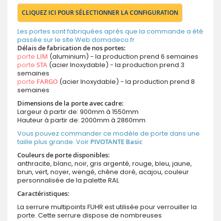
CLIQUEZ ICI POUR SÉLECTIONNER LA CONFIGURATION
Les portes sont fabriquées après que la commande a été
passée sur le site Web domadeco.fr
Délais de fabrication de nos portes:
porte
LIM
(aluminium) - la production prend 6 semaines
porte
STA
(acier Inoxydable) - la production prend 3
semaines
porte
FARGO
(acier Inoxydable) - la production prend 8
semaines
Dimensions de la porte avec cadre:
Largeur à partir de: 900mm à 1550mm
Hauteur à partir de: 2000mm à 2860mm
Vous pouvez commander ce modèle de porte dans une
taille plus grande. Voir
PIVOTANTE Basic
Couleurs de porte disponibles:
anthracite, blanc, noir, gris argenté, rouge, bleu, jaune,
brun, vert, noyer, wengé, chêne doré, acajou, couleur
personnalisée de la palette RAL
Caractéristiques:
La serrure multipoints FUHR est utilisée pour verrouiller la
porte. Cette serrure dispose de nombreuses