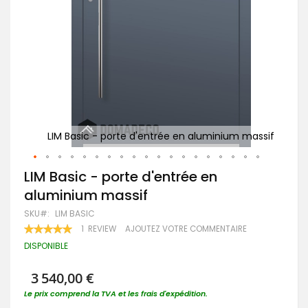
massif
LIM Basic - porte d'entrée en aluminium massif
p
Passer
LIM Basic - porte d'entrée en
au
aluminium massif
début
de
SKU
LIM BASIC
la
RATING:
1
REVIEW
AJOUTEZ VOTRE COMMENTAIRE
Galerie
100
100
% OF
d’images
DISPONIBLE
3 540,00 €
Le prix comprend la TVA et les frais d'expédition.