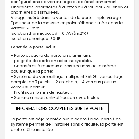
configurations de verrouillage et de fonctionnement.
Charnières: charnières à ailettes ou à rouleaux au choix et
charnières dissimulées.
Vitrage inséré dans le vantail de la porte : triple vitrage
Epaisseur de la mousse en polyuréthane située dans le
vantail: 70 mm
Isolation thermique: Ud = 0.7W/(m2*K)
Isolation phonique: 30dB
Le set de la porte inclut:
- Porte et cadre de porte en aluminium;
- poignée de porte en acier inoxydable;
- Charnières à rouleaux à trois sections de la même
couleur que la porte;
- Système de verrouillage multipoint 855GL: verrouillage
complet en 7 points, - 2 crochets, - 4 verrous plus un
verrou supérieur
- Profil sous 15 mm de hauteur;
- Serrure à insert anti-effraction avec 5 clés
INFORMATIONS COMPLÈTES SUR LA PORTE
La porte est déjà montée sur le cadre (bloc-porte), ce
système permet de l’installer sans difficulté. La porte est
prête à être installée.