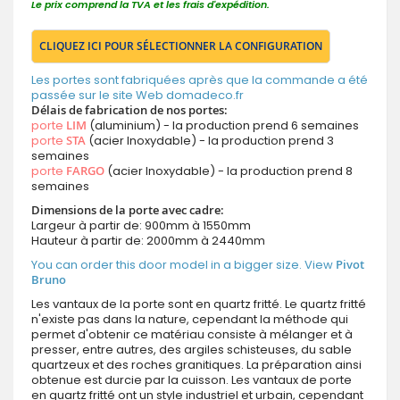
Le prix comprend la TVA et les frais d'expédition.
CLIQUEZ ICI POUR SÉLECTIONNER LA CONFIGURATION
Les portes sont fabriquées après que la commande a été
passée sur le site Web domadeco.fr
Délais de fabrication de nos portes:
porte
LIM
(aluminium) - la production prend 6 semaines
porte
STA
(acier Inoxydable) - la production prend 3
semaines
porte
FARGO
(acier Inoxydable) - la production prend 8
semaines
Dimensions de la porte avec cadre:
Largeur à partir de: 900mm à 1550mm
Hauteur à partir de: 2000mm à 2440mm
You can order this door model in a bigger size. View
Pivot
Bruno
Les vantaux de la porte sont en quartz fritté. Le quartz fritté
n'existe pas dans la nature, cependant la méthode qui
permet d'obtenir ce matériau consiste à mélanger et à
presser, entre autres, des argiles schisteuses, du sable
quartzeux et des roches granitiques. La préparation ainsi
obtenue est durcie par la cuisson. Les vantaux de porte
en quartz fritté ont un style industriel et urbain, cependant