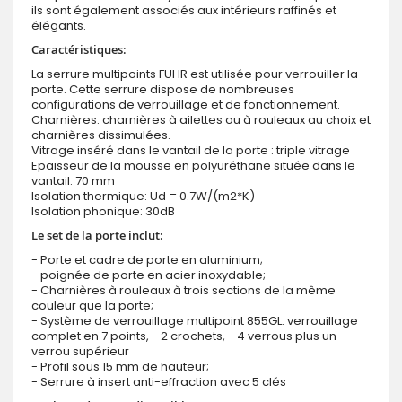
ils sont également associés aux intérieurs raffinés et
élégants.
Caractéristiques:
La serrure multipoints FUHR est utilisée pour verrouiller la
porte. Cette serrure dispose de nombreuses
configurations de verrouillage et de fonctionnement.
Charnières: charnières à ailettes ou à rouleaux au choix et
charnières dissimulées.
Vitrage inséré dans le vantail de la porte : triple vitrage
Epaisseur de la mousse en polyuréthane située dans le
vantail: 70 mm
Isolation thermique: Ud = 0.7W/(m2*K)
Isolation phonique: 30dB
Le set de la porte inclut:
- Porte et cadre de porte en aluminium;
- poignée de porte en acier inoxydable;
- Charnières à rouleaux à trois sections de la même
couleur que la porte;
- Système de verrouillage multipoint 855GL: verrouillage
complet en 7 points, - 2 crochets, - 4 verrous plus un
verrou supérieur
- Profil sous 15 mm de hauteur;
- Serrure à insert anti-effraction avec 5 clés