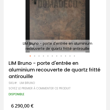
ium
LIM Bruno - porte d'entrée en aluminium
e
recouverte de quartz fritté antirouille
Passer
LIM Bruno - porte d'entrée en
au
aluminium recouverte de quartz fritté
début
de
antirouille
la
Galerie
SKU
LIM BRUNO
d’images
SOYEZ LE PREMIER À COMMENTER CE PRODUIT
DISPONIBLE
6 290,00 €