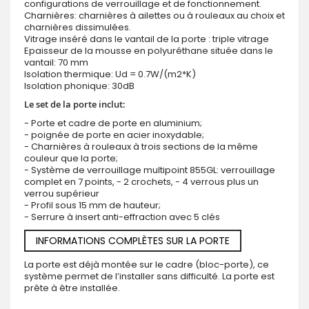
configurations de verrouillage et de fonctionnement.
Charnières: charnières à ailettes ou à rouleaux au choix et
charnières dissimulées.
Vitrage inséré dans le vantail de la porte : triple vitrage
Epaisseur de la mousse en polyuréthane située dans le
vantail: 70 mm
Isolation thermique: Ud = 0.7W/(m2*K)
Isolation phonique: 30dB
Le set de la porte inclut:
- Porte et cadre de porte en aluminium;
- poignée de porte en acier inoxydable;
- Charnières à rouleaux à trois sections de la même
couleur que la porte;
- Système de verrouillage multipoint 855GL: verrouillage
complet en 7 points, - 2 crochets, - 4 verrous plus un
verrou supérieur
- Profil sous 15 mm de hauteur;
- Serrure à insert anti-effraction avec 5 clés
INFORMATIONS COMPLÈTES SUR LA PORTE
La porte est déjà montée sur le cadre (bloc-porte), ce
système permet de l’installer sans difficulté. La porte est
prête à être installée.