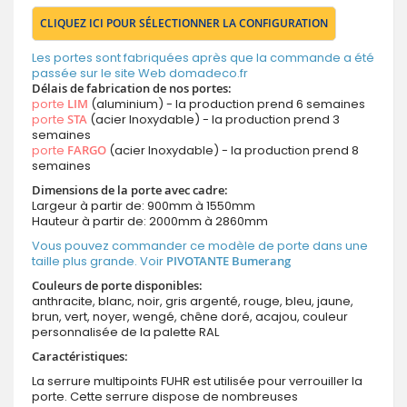
CLIQUEZ ICI POUR SÉLECTIONNER LA CONFIGURATION
Les portes sont fabriquées après que la commande a été
passée sur le site Web domadeco.fr
Délais de fabrication de nos portes:
porte
LIM
(aluminium) - la production prend 6 semaines
porte
STA
(acier Inoxydable) - la production prend 3
semaines
porte
FARGO
(acier Inoxydable) - la production prend 8
semaines
Dimensions de la porte avec cadre:
Largeur à partir de: 900mm à 1550mm
Hauteur à partir de: 2000mm à 2860mm
Vous pouvez commander ce modèle de porte dans une
taille plus grande. Voir
PIVOTANTE Bumerang
Couleurs de porte disponibles:
anthracite, blanc, noir, gris argenté, rouge, bleu, jaune,
brun, vert, noyer, wengé, chêne doré, acajou, couleur
personnalisée de la palette RAL
Caractéristiques:
La serrure multipoints FUHR est utilisée pour verrouiller la
porte. Cette serrure dispose de nombreuses