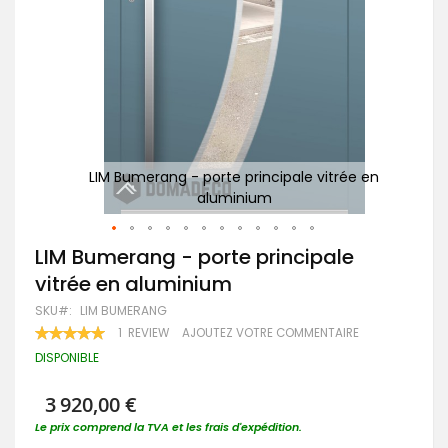
 en
LIM Bumerang - porte principale vitrée en
aluminium
Passer
LIM Bumerang - porte principale
au
vitrée en aluminium
début
de
SKU
LIM BUMERANG
la
RATING:
1
REVIEW
AJOUTEZ VOTRE COMMENTAIRE
Galerie
100
100
% OF
d’images
DISPONIBLE
3 920,00 €
Le prix comprend la TVA et les frais d'expédition.