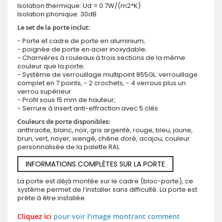
Isolation thermique: Ud = 0.7W/(m2*K)
Isolation phonique: 30dB
Le set de la porte inclut:
- Porte et cadre de porte en aluminium;
- poignée de porte en acier inoxydable;
- Charnières à rouleaux à trois sections de la même
couleur que la porte;
- Système de verrouillage multipoint 855GL: verrouillage
complet en 7 points, - 2 crochets, - 4 verrous plus un
verrou supérieur
- Profil sous 15 mm de hauteur;
- Serrure à insert anti-effraction avec 5 clés
Couleurs de porte disponibles:
anthracite, blanc, noir, gris argenté, rouge, bleu, jaune,
brun, vert, noyer, wengé, chêne doré, acajou, couleur
personnalisée de la palette RAL
INFORMATIONS COMPLÈTES SUR LA PORTE
La porte est déjà montée sur le cadre (bloc-porte), ce
système permet de l’installer sans difficulté. La porte est
prête à être installée.
Cliquez ici
pour voir l’image montrant comment