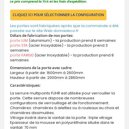
Le prix comprend la TVA et les frais d'expédition.
CLIQUEZ ICI POUR SÉLECTIONNER LA CONFIGURATION
Les portes sont fabriquées après que la commande a été
passée sur le site Web domadeco.fr
Délais de fabrication de nos portes:
porte
LIM
(aluminium) - la production prend 6 semaines
porte
STA
(acier Inoxydable) - la production prend 3
semaines
porte
FARGO
(acier Inoxydable) - la production prend 8
semaines
Dimensions de la porte avec cadre:
Largeur à partir de: 1600mm à 2600mm
Hauteur à partir de: 2000mm à 2860mm
Caractéristiques:
La serrure multipoints FUHR est utilisée pour verrouiller la
porte. Cette serrure dispose de nombreuses
configurations de verrouillage et de fonctionnement.
Charnières: charnières à ailettes ou à rouleaux au choix et
charnières dissimulées.
Vitrage inséré dans le vantail de la porte : triple vitrage
Epaisseur de la mousse en polyuréthane située dans le
vantail: 70 mm