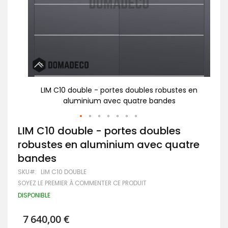
s en
LIM C10 double - portes doubles robustes en
L
aluminium avec quatre bandes
Passer
LIM C10 double - portes doubles
au
robustes en aluminium avec quatre
début
de
bandes
la
Galerie
SKU
LIM C10 DOUBLE
d’images
SOYEZ LE PREMIER À COMMENTER CE PRODUIT
DISPONIBLE
7 640,00 €