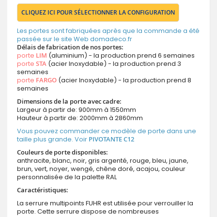
CLIQUEZ ICI POUR SÉLECTIONNER LA CONFIGURATION
Les portes sont fabriquées après que la commande a été
passée sur le site Web domadeco.fr
Délais de fabrication de nos portes:
porte
LIM
(aluminium) - la production prend 6 semaines
porte
STA
(acier Inoxydable) - la production prend 3
semaines
porte
FARGO
(acier Inoxydable) - la production prend 8
semaines
Dimensions de la porte avec cadre:
Largeur à partir de: 900mm à 1550mm
Hauteur à partir de: 2000mm à 2860mm
Vous pouvez commander ce modèle de porte dans une
taille plus grande. Voir
PIVOTANTE C12
Couleurs de porte disponibles:
anthracite, blanc, noir, gris argenté, rouge, bleu, jaune,
brun, vert, noyer, wengé, chêne doré, acajou, couleur
personnalisée de la palette RAL
Caractéristiques:
La serrure multipoints FUHR est utilisée pour verrouiller la
porte. Cette serrure dispose de nombreuses