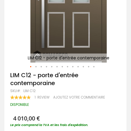
P
ne
LIM C12 - porte d'entrée contemporaine
Passer
LIM C12 - porte d'entrée
au
contemporaine
début
de
SKU
LIM C12
la
RATING:
1
REVIEW
AJOUTEZ VOTRE COMMENTAIRE
Galerie
100
100
% OF
d’images
DISPONIBLE
4 010,00 €
Le prix comprend la TVA et les frais d'expédition.