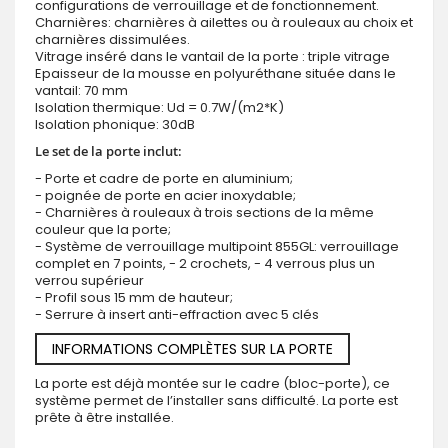
configurations de verrouillage et de fonctionnement.
Charnières: charnières à ailettes ou à rouleaux au choix et
charnières dissimulées.
Vitrage inséré dans le vantail de la porte : triple vitrage
Epaisseur de la mousse en polyuréthane située dans le
vantail: 70 mm
Isolation thermique: Ud = 0.7W/(m2*K)
Isolation phonique: 30dB
Le set de la porte inclut:
- Porte et cadre de porte en aluminium;
- poignée de porte en acier inoxydable;
- Charnières à rouleaux à trois sections de la même
couleur que la porte;
- Système de verrouillage multipoint 855GL: verrouillage
complet en 7 points, - 2 crochets, - 4 verrous plus un
verrou supérieur
- Profil sous 15 mm de hauteur;
- Serrure à insert anti-effraction avec 5 clés
INFORMATIONS COMPLÈTES SUR LA PORTE
La porte est déjà montée sur le cadre (bloc-porte), ce
système permet de l’installer sans difficulté. La porte est
prête à être installée.