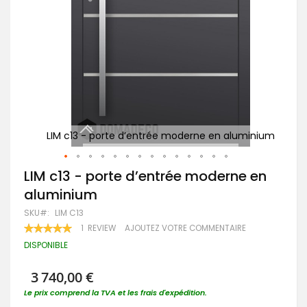
Po
minium
LIM c13 - porte d’entrée moderne en aluminium
Passer
LIM c13 - porte d’entrée moderne en
au
aluminium
début
de
SKU
LIM C13
la
RATING:
1
REVIEW
AJOUTEZ VOTRE COMMENTAIRE
Galerie
100
100
% OF
d’images
DISPONIBLE
3 740,00 €
Le prix comprend la TVA et les frais d'expédition.