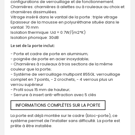
configurations de verrouillage et de fonctionnement.
Charnières: charnières à ailettes ou à rouleaux au choix et
charnières dissimulées.
Vitrage inséré dans le vantail de la porte : triple vitrage
Epaisseur de la mousse en polyuréthane située dans le
vantail: 70 mm
Isolation thermique: Ud = 0.7W/(m2*K)
Isolation phonique: 30dB
Le set de la porte inclut:
- Porte et cadre de porte en aluminium;
- poignée de porte en acier inoxydable;
- Charnières à rouleaux à trois sections de la même
couleur que la porte;
- Système de verrouillage multipoint 855GL: verrouillage
complet en 7 points, - 2 crochets, - 4 verrous plus un
verrou supérieur
- Profil sous 15 mm de hauteur;
- Serrure à insert anti-effraction avec 5 clés
INFORMATIONS COMPLÈTES SUR LA PORTE
La porte est déjà montée sur le cadre (bloc-porte), ce
système permet de l’installer sans difficulté. La porte est
prête à être installée.