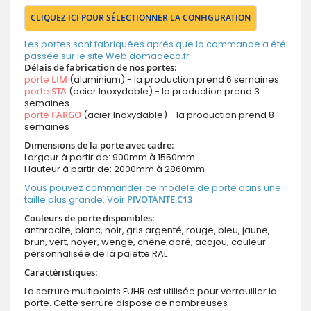
CLIQUEZ ICI POUR SÉLECTIONNER LA CONFIGURATION
Les portes sont fabriquées après que la commande a été
passée sur le site Web domadeco.fr
Délais de fabrication de nos portes:
porte
LIM
(aluminium) - la production prend 6 semaines
porte
STA
(acier Inoxydable) - la production prend 3
semaines
porte
FARGO
(acier Inoxydable) - la production prend 8
semaines
Dimensions de la porte avec cadre:
Largeur à partir de: 900mm à 1550mm
Hauteur à partir de: 2000mm à 2860mm
Vous pouvez commander ce modèle de porte dans une
taille plus grande. Voir
PIVOTANTE C13
Couleurs de porte disponibles:
anthracite, blanc, noir, gris argenté, rouge, bleu, jaune,
brun, vert, noyer, wengé, chêne doré, acajou, couleur
personnalisée de la palette RAL
Caractéristiques:
La serrure multipoints FUHR est utilisée pour verrouiller la
porte. Cette serrure dispose de nombreuses