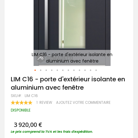
n
LIM C16 - porte d'extérieur isolante en
P
aluminium avec fenêtre
Passer
LIM C16 - porte d'extérieur isolante en
au
aluminium avec fenêtre
début
de
SKU
LIM C16
la
RATING:
1
REVIEW
AJOUTEZ VOTRE COMMENTAIRE
Galerie
100
100
% OF
d’images
DISPONIBLE
3 920,00 €
Le prix comprend la TVA et les frais d'expédition.