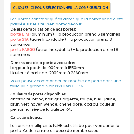
CLIQUEZ ICI POUR SÉLECTIONNER LA CONFIGURATION
Les portes sont fabriquées après que la commande a été
passée sur le site Web domadeco.fr
Délais de fabrication de nos portes:
porte
LIM
(aluminium) - la production prend 6 semaines
porte
STA
(acier Inoxydable) - la production prend 3
semaines
porte
FARGO
(acier Inoxydable) - la production prend 8
semaines
Dimensions de la porte avec cadre:
Largeur à partir de: 900mm à 1550mm
Hauteur à partir de: 2000mm à 2860mm
Vous pouvez commander ce modèle de porte dans une
taille plus grande. Voir
PIVOTANTE C16
Couleurs de porte disponibles:
anthracite, blanc, noir, gris argenté, rouge, bleu, jaune,
brun, vert, noyer, wengé, chêne doré, acajou, couleur
personnalisée de la palette RAL
Caractéristiques:
La serrure multipoints FUHR est utilisée pour verrouiller la
porte. Cette serrure dispose de nombreuses