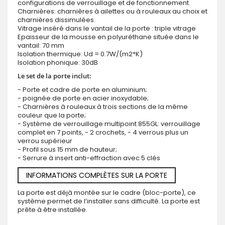
configurations de verrouillage et de fonctionnement.
Charnières: charnières à ailettes ou à rouleaux au choix et
charnières dissimulées.
Vitrage inséré dans le vantail de la porte : triple vitrage
Epaisseur de la mousse en polyuréthane située dans le
vantail: 70 mm
Isolation thermique: Ud = 0.7W/(m2*K)
Isolation phonique: 30dB
Le set de la porte inclut:
- Porte et cadre de porte en aluminium;
- poignée de porte en acier inoxydable;
- Charnières à rouleaux à trois sections de la même
couleur que la porte;
- Système de verrouillage multipoint 855GL: verrouillage
complet en 7 points, - 2 crochets, - 4 verrous plus un
verrou supérieur
- Profil sous 15 mm de hauteur;
- Serrure à insert anti-effraction avec 5 clés
INFORMATIONS COMPLÈTES SUR LA PORTE
La porte est déjà montée sur le cadre (bloc-porte), ce
système permet de l’installer sans difficulté. La porte est
prête à être installée.