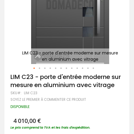
esure
LIM C23 - porte d'entrée moderne sur mesure
p
en aluminium avec vitrage
Passer
LIM C23 - porte d'entrée moderne sur
au
mesure en aluminium avec vitrage
début
de
SKU
LIM C23
la
SOYEZ LE PREMIER À COMMENTER CE PRODUIT
Galerie
d’images
DISPONIBLE
4 010,00 €
Le prix comprend la TVA et les frais d'expédition.