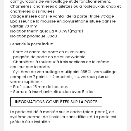
configurations de verrouillage et de fonctionnement.
Charnières: charnières à ailettes ou à rouleaux au choix et
charnières dissimulées.
Vitrage inséré dans le vantail de la porte : triple vitrage
Epaisseur de la mousse en polyuréthane située dans le
vantail: 70 mm
Isolation thermique: Ud = 0.7W/(m2*K)
Isolation phonique: 30dB
Le set de la porte inclut:
- Porte et cadre de porte en aluminium;
- poignée de porte en acier inoxydable;
- Charnières à rouleaux à trois sections de la même
couleur que la porte;
- Système de verrouillage multipoint 855GL: verrouillage
complet en 7 points, - 2 crochets, - 4 verrous plus un
verrou supérieur
- Profil sous 15 mm de hauteur;
- Serrure à insert anti-effraction avec 5 clés
INFORMATIONS COMPLÈTES SUR LA PORTE
La porte est déjà montée sur le cadre (bloc-porte), ce
système permet de l’installer sans difficulté. La porte est
prête à être installée.