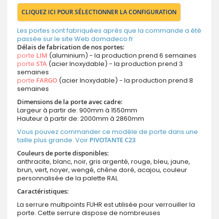
CLIQUEZ ICI POUR SÉLECTIONNER LA CONFIGURATION
Les portes sont fabriquées après que la commande a été
passée sur le site Web domadeco.fr
Délais de fabrication de nos portes:
porte
LIM
(aluminium) - la production prend 6 semaines
porte
STA
(acier Inoxydable) - la production prend 3
semaines
porte
FARGO
(acier Inoxydable) - la production prend 8
semaines
Dimensions de la porte avec cadre:
Largeur à partir de: 900mm à 1550mm
Hauteur à partir de: 2000mm à 2860mm
Vous pouvez commander ce modèle de porte dans une
taille plus grande. Voir
PIVOTANTE C23
Couleurs de porte disponibles:
anthracite, blanc, noir, gris argenté, rouge, bleu, jaune,
brun, vert, noyer, wengé, chêne doré, acajou, couleur
personnalisée de la palette RAL
Caractéristiques:
La serrure multipoints FUHR est utilisée pour verrouiller la
porte. Cette serrure dispose de nombreuses