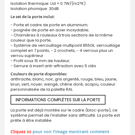
Isolation thermique: Ud = 0.7W/(m2*K)
Isolation phonique: 30dB
Le set de la porte inclut:
- Porte et cadre de porte en aluminium;
- poignée de porte en acier inoxydable;
- Charnières à rouleaux à trois sections de la même
couleur que la porte;
- Système de verrouillage multipoint 855GL: verrouillage
complet en 7 points, - 2 crochets, - 4 verrous plus un
verrou supérieur
- Profil sous 15 mm de hauteur;
- Serrure à insert anti-effraction avec 5 clés
Couleurs de porte disponibles:
anthracite, blanc, noir, gris argenté, rouge, bleu, jaune,
brun, vert, noyer, wengé, chêne doré, acajou, couleur
personnalisée de la palette RAL
INFORMATIONS COMPLÈTES SUR LA PORTE
La porte est déjà montée sur le cadre (bloc-porte), ce
système permet de l’installer sans difficulté. La porte est
prête à être installée.
Cliquez ici
pour voir l’image montrant comment