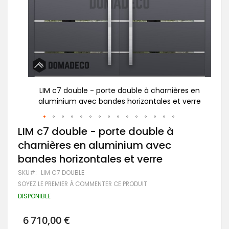
es en
LIM c7 double - porte double à charnières en
L
verre
aluminium avec bandes horizontales et verre
a
Passer
LIM c7 double - porte double à
au
charnières en aluminium avec
début
de
bandes horizontales et verre
la
Galerie
SKU
LIM C7 DOUBLE
d’images
SOYEZ LE PREMIER À COMMENTER CE PRODUIT
DISPONIBLE
6 710,00 €