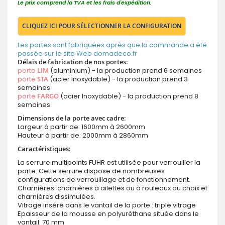
Le prix comprend la TVA et les frais d'expédition.
CLIQUEZ ICI POUR SÉLECTIONNER LA CONFIGURATION
Les portes sont fabriquées après que la commande a été
passée sur le site Web domadeco.fr
Délais de fabrication de nos portes:
porte
LIM
(aluminium) - la production prend 6 semaines
porte
STA
(acier Inoxydable) - la production prend 3
semaines
porte
FARGO
(acier Inoxydable) - la production prend 8
semaines
Dimensions de la porte avec cadre:
Largeur à partir de: 1600mm à 2600mm
Hauteur à partir de: 2000mm à 2860mm
Caractéristiques:
La serrure multipoints FUHR est utilisée pour verrouiller la
porte. Cette serrure dispose de nombreuses
configurations de verrouillage et de fonctionnement.
Charnières: charnières à ailettes ou à rouleaux au choix et
charnières dissimulées.
Vitrage inséré dans le vantail de la porte : triple vitrage
Epaisseur de la mousse en polyuréthane située dans le
vantail: 70 mm