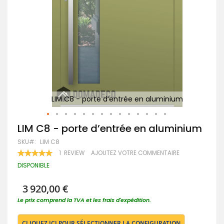
P
m
LIM C8 - porte d’entrée en aluminium
Passer
LIM C8 - porte d’entrée en aluminium
au
SKU
LIM C8
début
de
RATING:
1
REVIEW
AJOUTEZ VOTRE COMMENTAIRE
100
100
la
% OF
DISPONIBLE
Galerie
d’images
3 920,00 €
Le prix comprend la TVA et les frais d'expédition.
CLIQUEZ ICI POUR SÉLECTIONNER LA CONFIGURATION