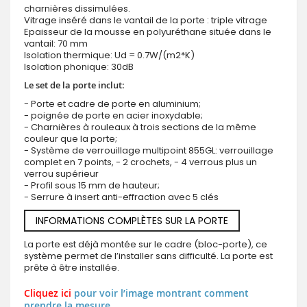
charnières dissimulées.
Vitrage inséré dans le vantail de la porte : triple vitrage
Epaisseur de la mousse en polyuréthane située dans le
vantail: 70 mm
Isolation thermique: Ud = 0.7W/(m2*K)
Isolation phonique: 30dB
Le set de la porte inclut:
- Porte et cadre de porte en aluminium;
- poignée de porte en acier inoxydable;
- Charnières à rouleaux à trois sections de la même
couleur que la porte;
- Système de verrouillage multipoint 855GL: verrouillage
complet en 7 points, - 2 crochets, - 4 verrous plus un
verrou supérieur
- Profil sous 15 mm de hauteur;
- Serrure à insert anti-effraction avec 5 clés
INFORMATIONS COMPLÈTES SUR LA PORTE
La porte est déjà montée sur le cadre (bloc-porte), ce
système permet de l’installer sans difficulté. La porte est
prête à être installée.
Cliquez ici
pour voir l’image montrant comment
prendre la mesure.