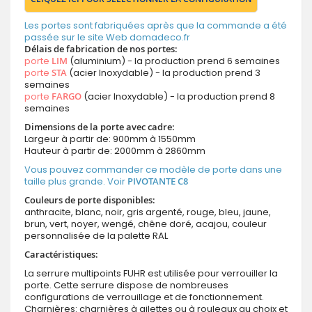
Les portes sont fabriquées après que la commande a été
passée sur le site Web domadeco.fr
Délais de fabrication de nos portes:
porte
LIM
(aluminium) - la production prend 6 semaines
porte
STA
(acier Inoxydable) - la production prend 3
semaines
porte
FARGO
(acier Inoxydable) - la production prend 8
semaines
Dimensions de la porte avec cadre:
Largeur à partir de: 900mm à 1550mm
Hauteur à partir de: 2000mm à 2860mm
Vous pouvez commander ce modèle de porte dans une
taille plus grande. Voir
PIVOTANTE C8
Couleurs de porte disponibles:
anthracite, blanc, noir, gris argenté, rouge, bleu, jaune,
brun, vert, noyer, wengé, chêne doré, acajou, couleur
personnalisée de la palette RAL
Caractéristiques:
La serrure multipoints FUHR est utilisée pour verrouiller la
porte. Cette serrure dispose de nombreuses
configurations de verrouillage et de fonctionnement.
Charnières: charnières à ailettes ou à rouleaux au choix et