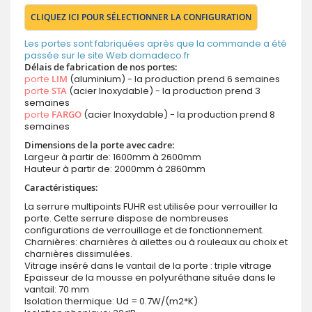
CLIQUEZ ICI POUR SÉLECTIONNER LA CONFIGURATION
Les portes sont fabriquées après que la commande a été
passée sur le site Web domadeco.fr
Délais de fabrication de nos portes:
porte
LIM
(aluminium) - la production prend 6 semaines
porte
STA
(acier Inoxydable) - la production prend 3
semaines
porte
FARGO
(acier Inoxydable) - la production prend 8
semaines
Dimensions de la porte avec cadre:
Largeur à partir de: 1600mm à 2600mm
Hauteur à partir de: 2000mm à 2860mm
Caractéristiques:
La serrure multipoints FUHR est utilisée pour verrouiller la
porte. Cette serrure dispose de nombreuses
configurations de verrouillage et de fonctionnement.
Charnières: charnières à ailettes ou à rouleaux au choix et
charnières dissimulées.
Vitrage inséré dans le vantail de la porte : triple vitrage
Epaisseur de la mousse en polyuréthane située dans le
vantail: 70 mm
Isolation thermique: Ud = 0.7W/(m2*K)