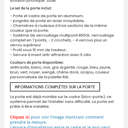
Isolation phonique: 30dB
Le set de la porte inclut:
- Porte et cadre de porte en aluminium;
- poignée de porte en acier inoxydable;
- Charnières à rouleaux à trois sections de la même
couleur que la porte;
- Système de verrouillage multipoint 855GL: verrouillage
complet en 7 points, - 2 crochets, - 4 verrous plus un
verrou supérieur
- Profil sous 15 mm de hauteur;
- Serrure à insert anti-effraction avec 5 clés
Couleurs de porte disponibles:
anthracite, blanc, noir, gris argenté, rouge, bleu, jaune,
brun, vert, noyer, wengé, chêne doré, acajou, couleur
personnalisée de la palette RAL
INFORMATIONS COMPLÈTES SUR LA PORTE
La porte est déjà montée sur le cadre (bloc-porte), ce
système permet de l’installer sans difficulté. La porte est
prête à être installée.
Cliquez ici
pour voir l’image montrant comment
prendre la mesure.
L'espace d'installation entre le cadre et le mur peut