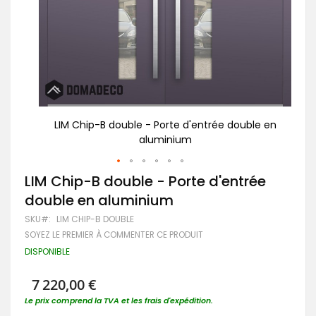
le en
LIM Chip-B double - Porte d'entrée double en
L
aluminium
Passer
LIM Chip-B double - Porte d'entrée
au
double en aluminium
début
de
SKU
LIM CHIP-B DOUBLE
la
SOYEZ LE PREMIER À COMMENTER CE PRODUIT
Galerie
d’images
DISPONIBLE
7 220,00 €
Le prix comprend la TVA et les frais d'expédition.