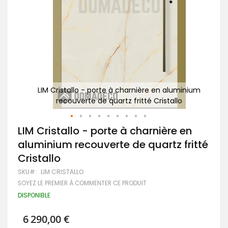
inium
LIM Cristallo - porte à charnière en aluminium
P
recouverte de quartz fritté Cristallo
Passer
LIM Cristallo - porte à charnière en
au
aluminium recouverte de quartz fritté
début
de
Cristallo
la
Galerie
SKU
LIM CRISTALLO
d’images
SOYEZ LE PREMIER À COMMENTER CE PRODUIT
DISPONIBLE
6 290,00 €