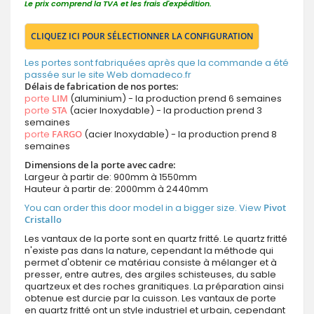
Le prix comprend la TVA et les frais d'expédition.
CLIQUEZ ICI POUR SÉLECTIONNER LA CONFIGURATION
Les portes sont fabriquées après que la commande a été
passée sur le site Web domadeco.fr
Délais de fabrication de nos portes:
porte
LIM
(aluminium) - la production prend 6 semaines
porte
STA
(acier Inoxydable) - la production prend 3
semaines
porte
FARGO
(acier Inoxydable) - la production prend 8
semaines
Dimensions de la porte avec cadre:
Largeur à partir de: 900mm à 1550mm
Hauteur à partir de: 2000mm à 2440mm
You can order this door model in a bigger size. View
Pivot
Cristallo
Les vantaux de la porte sont en quartz fritté. Le quartz fritté
n'existe pas dans la nature, cependant la méthode qui
permet d'obtenir ce matériau consiste à mélanger et à
presser, entre autres, des argiles schisteuses, du sable
quartzeux et des roches granitiques. La préparation ainsi
obtenue est durcie par la cuisson. Les vantaux de porte
en quartz fritté ont un style industriel et urbain, cependant