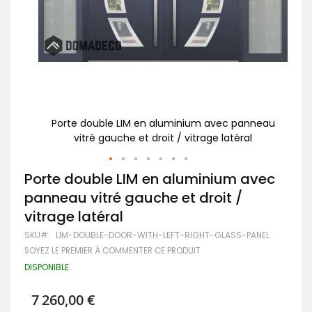
nneau
Porte double LIM en aluminium avec panneau
P
l
vitré gauche et droit / vitrage latéral
Passer
Porte double LIM en aluminium avec
au
panneau vitré gauche et droit /
début
de
vitrage latéral
la
Galerie
SKU
LIM-DOUBLE-DOOR-WITH-LEFT-RIGHT-GLASS-PANEL
d’images
SOYEZ LE PREMIER À COMMENTER CE PRODUIT
DISPONIBLE
7 260,00 €