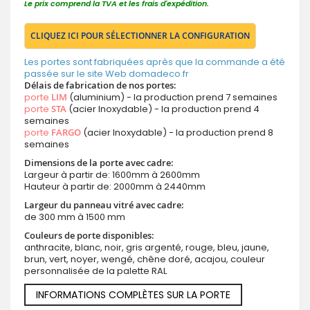
Le prix comprend la TVA et les frais d'expédition.
CLIQUEZ ICI POUR SÉLECTIONNER LA CONFIGURATION
Les portes sont fabriquées après que la commande a été
passée sur le site Web domadeco.fr
Délais de fabrication de nos portes:
porte
LIM
(aluminium) - la production prend 7 semaines
porte
STA
(acier Inoxydable) - la production prend 4
semaines
porte
FARGO
(acier Inoxydable) - la production prend 8
semaines
Dimensions de la porte avec cadre:
Largeur à partir de: 1600mm à 2600mm
Hauteur à partir de: 2000mm à 2440mm
Largeur du panneau vitré avec cadre:
de 300 mm à 1500 mm
Couleurs de porte disponibles:
anthracite, blanc, noir, gris argenté, rouge, bleu, jaune,
brun, vert, noyer, wengé, chêne doré, acajou, couleur
personnalisée de la palette RAL
INFORMATIONS COMPLÈTES SUR LA PORTE