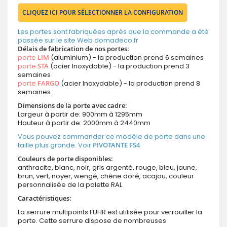
CLIQUEZ ICI POUR SÉLECTIONNER LA CONFIGURATION
Les portes sont fabriquées après que la commande a été
passée sur le site Web domadeco.fr
Délais de fabrication de nos portes:
porte
LIM
(aluminium) - la production prend 6 semaines
porte
STA
(acier Inoxydable) - la production prend 3
semaines
porte
FARGO
(acier Inoxydable) - la production prend 8
semaines
Dimensions de la porte avec cadre:
Largeur à partir de: 900mm à 1295mm
Hauteur à partir de: 2000mm à 2440mm
Vous pouvez commander ce modèle de porte dans une
taille plus grande. Voir
PIVOTANTE FS4
Couleurs de porte disponibles:
anthracite, blanc, noir, gris argenté, rouge, bleu, jaune,
brun, vert, noyer, wengé, chêne doré, acajou, couleur
personnalisée de la palette RAL
Caractéristiques:
La serrure multipoints FUHR est utilisée pour verrouiller la
porte. Cette serrure dispose de nombreuses