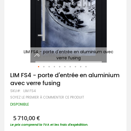
avec
LIM FS4 - porte d'entrée en aluminium avec
Po
verre fusing
Passer
LIM FS4 - porte d'entrée en aluminium
au
avec verre fusing
début
de
SKU
LIM FS4
la
SOYEZ LE PREMIER À COMMENTER CE PRODUIT
Galerie
d’images
DISPONIBLE
5 710,00 €
Le prix comprend la TVA et les frais d'expédition.