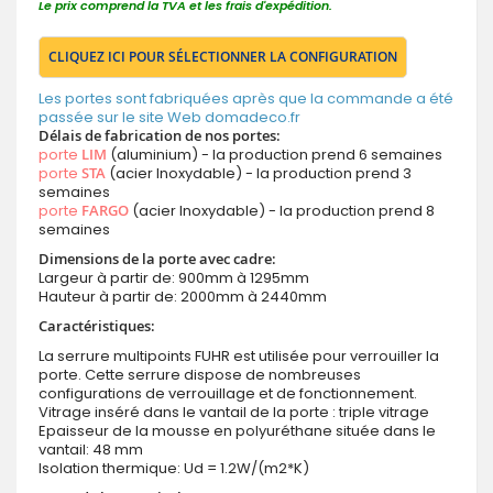
Le prix comprend la TVA et les frais d'expédition.
CLIQUEZ ICI POUR SÉLECTIONNER LA CONFIGURATION
Les portes sont fabriquées après que la commande a été
passée sur le site Web domadeco.fr
Délais de fabrication de nos portes:
porte
LIM
(aluminium) - la production prend 6 semaines
porte
STA
(acier Inoxydable) - la production prend 3
semaines
porte
FARGO
(acier Inoxydable) - la production prend 8
semaines
Dimensions de la porte avec cadre:
Largeur à partir de: 900mm à 1295mm
Hauteur à partir de: 2000mm à 2440mm
Caractéristiques:
La serrure multipoints FUHR est utilisée pour verrouiller la
porte. Cette serrure dispose de nombreuses
configurations de verrouillage et de fonctionnement.
Vitrage inséré dans le vantail de la porte : triple vitrage
Epaisseur de la mousse en polyuréthane située dans le
vantail: 48 mm
Isolation thermique: Ud = 1.2W/(m2*K)