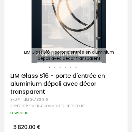
nium
LIM Glass S16 - porte d'entrée en aluminium
Po
dépoli avec décor transparent
Passer
LIM Glass S16 - porte d'entrée en
au
aluminium dépoli avec décor
début
de
transparent
la
Galerie
SKU
LIM GLASS S16
d’images
SOYEZ LE PREMIER À COMMENTER CE PRODUIT
DISPONIBLE
3 820,00 €