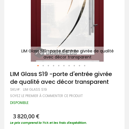
ualité
LIM Glass S19 -porte d'entrée givrée de qualité
LI
avec décor transparent
Passer
LIM Glass S19 -porte d'entrée givrée
au
de qualité avec décor transparent
début
de
SKU
LIM GLASS S19
la
SOYEZ LE PREMIER À COMMENTER CE PRODUIT
Galerie
d’images
DISPONIBLE
3 820,00 €
Le prix comprend la TVA et les frais d'expédition.