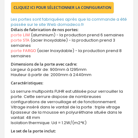
CLIQUEZ ICI POUR SÉLECTIONNER LA CONFIGURATION
Les portes sont fabriquées après que la commande a été
passée sur le site Web domadeco.fr
Délais de fabrication de nos portes:
porte
LIM
(aluminium) - la production prend 6 semaines
porte
STA
(acier Inoxydable) - la production prend 3
semaines
porte
FARGO
(acier Inoxydable) - la production prend 8
semaines
Dimensions de la porte avec cadre:
Largeur à partir de: 900mm à 1295mm
Hauteur à partir de: 2000mm à 2440mm
Caractéristiques:
La serrure multipoints FUHR est utilisée pour verrouiller la
porte. Cette serrure dispose de nombreuses
configurations de verrouillage et de fonctionnement.
Vitrage inséré dans le vantail de la porte : triple vitrage
Epaisseur de la mousse en polyuréthane située dans le
vantail: 48 mm
Isolation thermique: Ud = 1.2W/(m2*K)
Le set de la porte inclut: