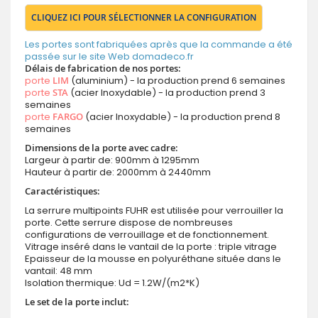
CLIQUEZ ICI POUR SÉLECTIONNER LA CONFIGURATION
Les portes sont fabriquées après que la commande a été
passée sur le site Web domadeco.fr
Délais de fabrication de nos portes:
porte
LIM
(aluminium) - la production prend 6 semaines
porte
STA
(acier Inoxydable) - la production prend 3
semaines
porte
FARGO
(acier Inoxydable) - la production prend 8
semaines
Dimensions de la porte avec cadre:
Largeur à partir de: 900mm à 1295mm
Hauteur à partir de: 2000mm à 2440mm
Caractéristiques:
La serrure multipoints FUHR est utilisée pour verrouiller la
porte. Cette serrure dispose de nombreuses
configurations de verrouillage et de fonctionnement.
Vitrage inséré dans le vantail de la porte : triple vitrage
Epaisseur de la mousse en polyuréthane située dans le
vantail: 48 mm
Isolation thermique: Ud = 1.2W/(m2*K)
Le set de la porte inclut: