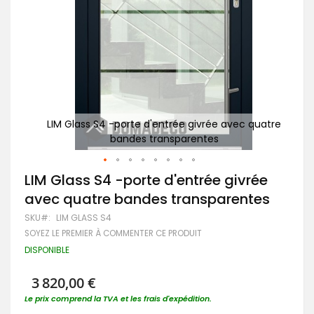
quatre
LIM Glass S4 -porte d'entrée givrée avec quatre
P
bandes transparentes
Passer
LIM Glass S4 -porte d'entrée givrée
au
avec quatre bandes transparentes
début
de
SKU
LIM GLASS S4
la
SOYEZ LE PREMIER À COMMENTER CE PRODUIT
Galerie
d’images
DISPONIBLE
3 820,00 €
Le prix comprend la TVA et les frais d'expédition.