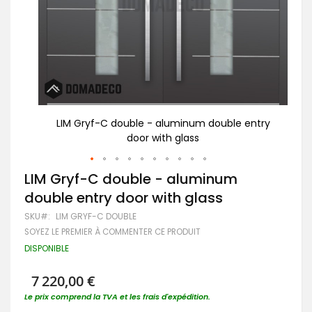
ntry
LIM Gryf-C double - aluminum double entry
Po
door with glass
Passer
LIM Gryf-C double - aluminum
au
double entry door with glass
début
de
SKU
LIM GRYF-C DOUBLE
la
SOYEZ LE PREMIER À COMMENTER CE PRODUIT
Galerie
d’images
DISPONIBLE
7 220,00 €
Le prix comprend la TVA et les frais d'expédition.