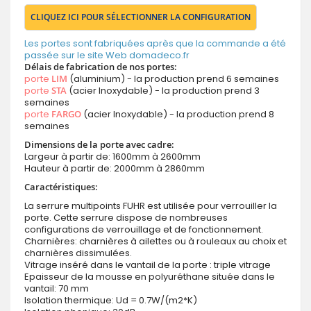
CLIQUEZ ICI POUR SÉLECTIONNER LA CONFIGURATION
Les portes sont fabriquées après que la commande a été
passée sur le site Web domadeco.fr
Délais de fabrication de nos portes:
porte
LIM
(aluminium) - la production prend 6 semaines
porte
STA
(acier Inoxydable) - la production prend 3
semaines
porte
FARGO
(acier Inoxydable) - la production prend 8
semaines
Dimensions de la porte avec cadre:
Largeur à partir de: 1600mm à 2600mm
Hauteur à partir de: 2000mm à 2860mm
Caractéristiques:
La serrure multipoints FUHR est utilisée pour verrouiller la
porte. Cette serrure dispose de nombreuses
configurations de verrouillage et de fonctionnement.
Charnières: charnières à ailettes ou à rouleaux au choix et
charnières dissimulées.
Vitrage inséré dans le vantail de la porte : triple vitrage
Epaisseur de la mousse en polyuréthane située dans le
vantail: 70 mm
Isolation thermique: Ud = 0.7W/(m2*K)