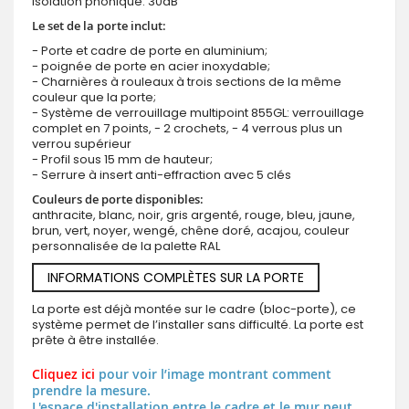
Isolation phonique: 30dB
Le set de la porte inclut:
- Porte et cadre de porte en aluminium;
- poignée de porte en acier inoxydable;
- Charnières à rouleaux à trois sections de la même
couleur que la porte;
- Système de verrouillage multipoint 855GL: verrouillage
complet en 7 points, - 2 crochets, - 4 verrous plus un
verrou supérieur
- Profil sous 15 mm de hauteur;
- Serrure à insert anti-effraction avec 5 clés
Couleurs de porte disponibles:
anthracite, blanc, noir, gris argenté, rouge, bleu, jaune,
brun, vert, noyer, wengé, chêne doré, acajou, couleur
personnalisée de la palette RAL
INFORMATIONS COMPLÈTES SUR LA PORTE
La porte est déjà montée sur le cadre (bloc-porte), ce
système permet de l’installer sans difficulté. La porte est
prête à être installée.
Cliquez ici
pour voir l’image montrant comment
prendre la mesure.
L'espace d'installation entre le cadre et le mur peut